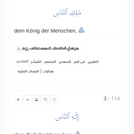
مَلِكِ ٱلنَّاسِ
dem König der Menschen,
മറ്റു പരിഭാഷകൾ പ്രദർശിപ്പിക്കുക
التفاسير:
الطبري
ابن كثير
السعدي
المختصر
المُيسَّر
|
هدايات
النفحات المكية
3
:
114
إِلَٰهِ ٱلنَّاسِ