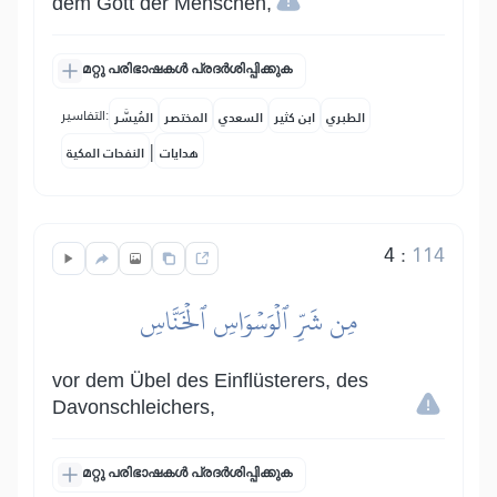
dem Gott der Menschen,
മറ്റു പരിഭാഷകൾ പ്രദർശിപ്പിക്കുക
التفاسير:
الطبري
ابن كثير
السعدي
المختصر
المُيسَّر
|
هدايات
النفحات المكية
4
:
114
مِن شَرِّ ٱلۡوَسۡوَاسِ ٱلۡخَنَّاسِ
vor dem Übel des Einflüsterers, des
Davonschleichers,
മറ്റു പരിഭാഷകൾ പ്രദർശിപ്പിക്കുക