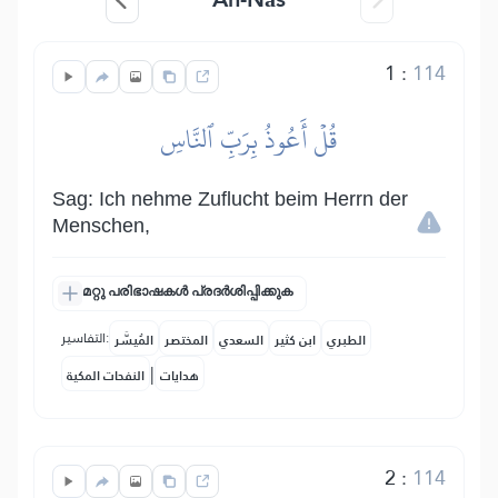
1
:
114
قُلۡ أَعُوذُ بِرَبِّ ٱلنَّاسِ
Sag: Ich nehme Zuflucht beim Herrn der
Menschen,
മറ്റു പരിഭാഷകൾ പ്രദർശിപ്പിക്കുക
التفاسير:
الطبري
ابن كثير
السعدي
المختصر
المُيسَّر
|
هدايات
النفحات المكية
2
:
114