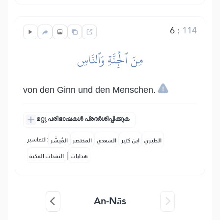
6
:
114
مِنَ ٱلۡجِنَّةِ وَٱلنَّاسِ
von den Ginn und den Menschen.
മറ്റു പരിഭാഷകൾ പ്രദർശിപ്പിക്കുക
التفاسير:
الطبري
ابن كثير
السعدي
المختصر
المُيسَّر
|
هدايات
النفحات المكية
An-Nās