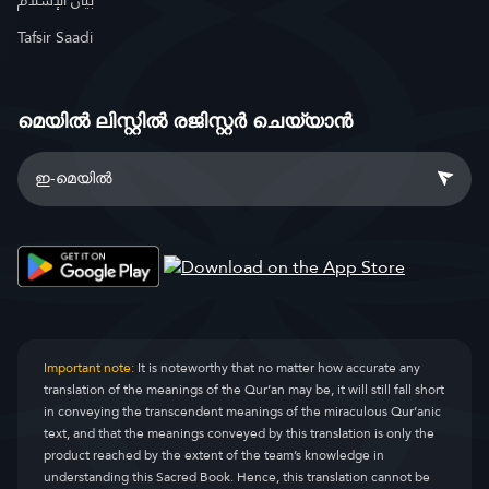
بيان الإسلام
Tafsir Saadi
മെയിൽ ലിസ്റ്റിൽ രജിസ്റ്റർ ചെയ്യാൻ
Important note:
It is noteworthy that no matter how accurate any
translation of the meanings of the Qur’an may be, it will still fall short
in conveying the transcendent meanings of the miraculous Qur’anic
text, and that the meanings conveyed by this translation is only the
product reached by the extent of the team’s knowledge in
understanding this Sacred Book. Hence, this translation cannot be