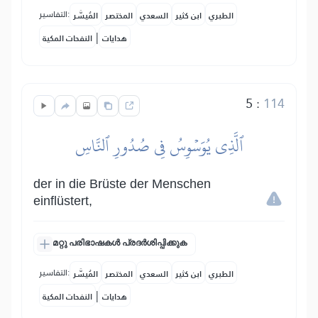
التفاسير:
الطبري
ابن كثير
السعدي
المختصر
المُيسَّر
|
هدايات
النفحات المكية
5
:
114
ٱلَّذِي يُوَسۡوِسُ فِي صُدُورِ ٱلنَّاسِ
der in die Brüste der Menschen
einflüstert,
മറ്റു പരിഭാഷകൾ പ്രദർശിപ്പിക്കുക
التفاسير:
الطبري
ابن كثير
السعدي
المختصر
المُيسَّر
|
هدايات
النفحات المكية