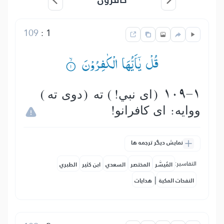
109
:
1
قُلْ یٰۤاَیُّهَا الْكٰفِرُوْنَ ۟ۙ
109-1 (اى نبي!) ته (دوى ته)
ووایه: اى كافرانو!
نمایش دیگر ترجمه ها
التفاسير:
المُيسَّر
المختصر
السعدي
ابن كثير
الطبري
|
النفحات المكية
هدايات