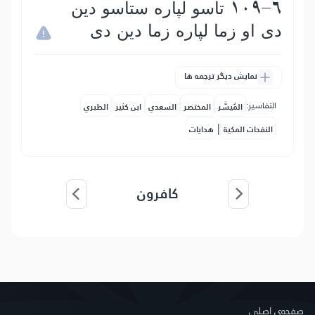
109-6 تاسو لپاره ستاسو دین
دى او زما لپاره زما دین دى
نمایش دیگر ترجمه ها
التفاسير:
المُيسَّر
المختصر
السعدي
ابن كثير
الطبري
|
النفحات المكية
هدايات
کافرون
صفحه‌ى اصلى