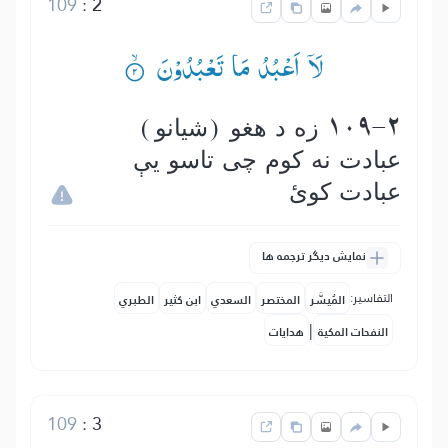
109
:
2
لَاۤ اَعْبُدُ مَا تَعْبُدُوْنَ ۟ۙ
109-2 زه د هغو (شیانو)
عبادت نه كوم چی تاسو يې
عبادت كوئ
نمایش دیگر ترجمه ها
التفاسير:
المُيسَّر
المختصر
السعدي
ابن كثير
الطبري
|
النفحات المكية
هدايات
109
:
3