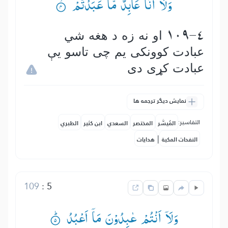
وَلَاۤ اَنَا عَابِدٌ مَّا عَبَدْتُّمْ ۟ۙ
109-4 او نه زه د هغه شي
عبادت كوونكى یم چی تاسو يې
عبادت كړى دى
نمایش دیگر ترجمه ها
التفاسير:
المُيسَّر
المختصر
السعدي
ابن كثير
الطبري
|
النفحات المكية
هدايات
109
:
5
وَلَاۤ اَنْتُمْ عٰبِدُوْنَ مَاۤ اَعْبُدُ ۟ؕ