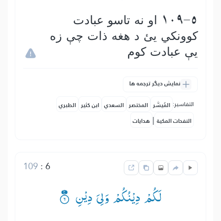
109-5 او نه تاسو عبادت
كوونكي یئ د هغه ذات چې زه
يې عبادت كوم
نمایش دیگر ترجمه ها
التفاسير:
المُيسَّر
المختصر
السعدي
ابن كثير
الطبري
|
النفحات المكية
هدايات
109
:
6
لَكُمْ دِیْنُكُمْ وَلِیَ دِیْنِ ۟۠