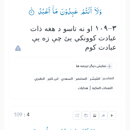
وَلَاۤ اَنْتُمْ عٰبِدُوْنَ مَاۤ اَعْبُدُ ۟ۚ
109-3 او نه تاسو د هغه ذات
عبادت كوونكي يئ چې زه يې
عبادت كوم
نمایش دیگر ترجمه ها
التفاسير:
المُيسَّر
المختصر
السعدي
ابن كثير
الطبري
|
النفحات المكية
هدايات
109
:
4