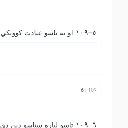
109-5 او نه تاسو عبادت كوونكي یئ د هغه ذات چې زه يې عبادت كوم
6
:
109
109-6 تاسو لپاره ستاسو دین دى او زما لپاره زما دین دى