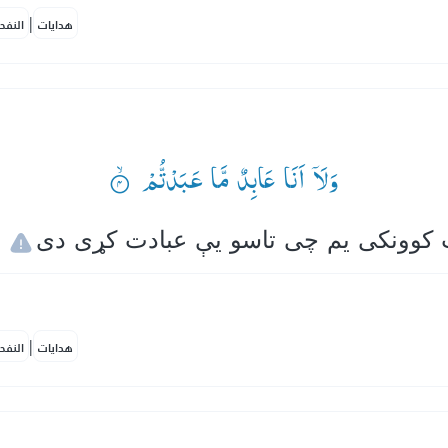
|
هدايات
النفح
وَلَاۤ اَنَا عَابِدٌ مَّا عَبَدْتُّمْ ۟ۙ
|
هدايات
النفح