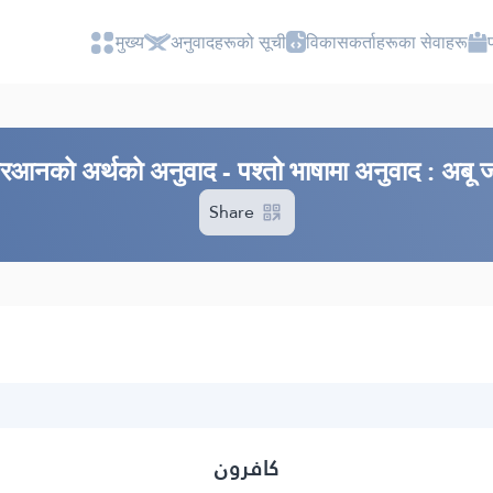
मुख्य
अनुवादहरूको सूची
विकासकर्ताहरूका सेवाहरू
ुरआनको अर्थको अनुवाद - पश्तो भाषामा अनुवाद : अबू
Share
کافرون