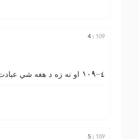
4
:
109
109-4 او نه زه د هغه شي عبادت كوونكى یم چی تاسو يې عبادت كړى دى
5
:
109