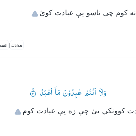
|
هدايات
النفح
وَلَاۤ اَنْتُمْ عٰبِدُوْنَ مَاۤ اَعْبُدُ ۟ۚ