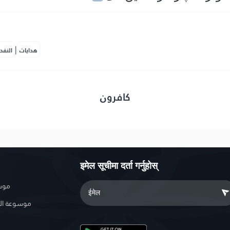
|
هدايات
النفح
کافرون
इमेल सूचीमा दर्ता गर्नुहोस्
موسو
موسوعة ال