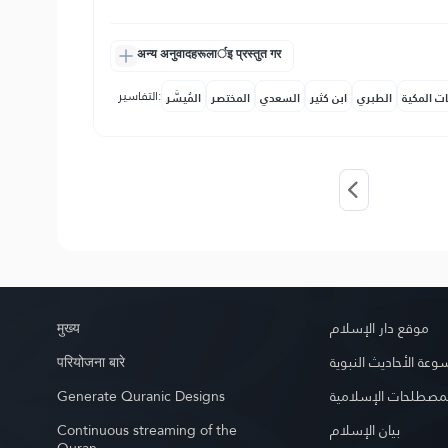
अन्य अनुवादहरूलार्इ प्रस्तुत गर
التفاسير:
ات المكية
الطبري
ابن كثير
السعدي
المختصر
المُيسَّر
मुख्य
موقع دار الإسلام
परियोजना बारे
عة الأحاديث النبوية
Generate Quranic Designs
مصطلحات الإسلامية
Continuous streaming of the
بيان الإسلام