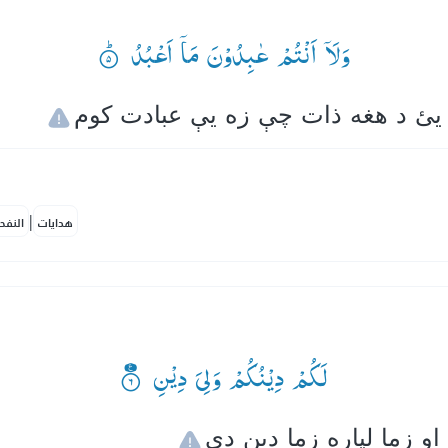
وَلَاۤ اَنْتُمْ عٰبِدُوْنَ مَاۤ اَعْبُدُ ۟ؕ
|
هدايات
النفح
لَكُمْ دِیْنُكُمْ وَلِیَ دِیْنِ ۟۠