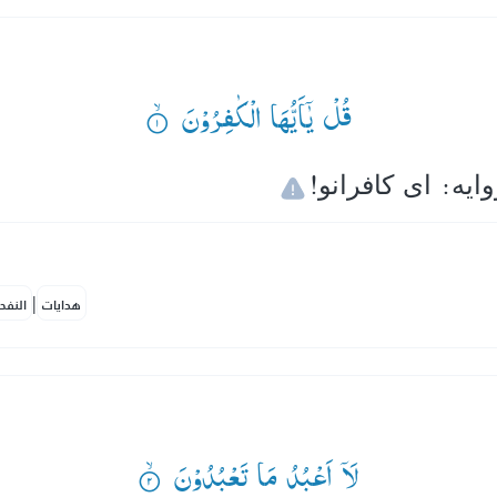
قُلْ یٰۤاَیُّهَا الْكٰفِرُوْنَ ۟ۙ
|
هدايات
النفح
لَاۤ اَعْبُدُ مَا تَعْبُدُوْنَ ۟ۙ