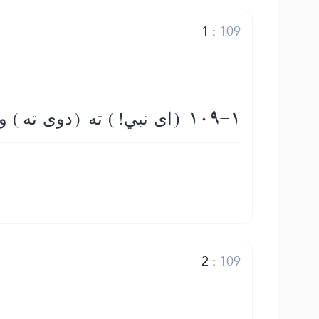
1
:
109
109-1 (اى نبي!) ته (دوى ته) ووایه: اى كافرانو!
2
:
109