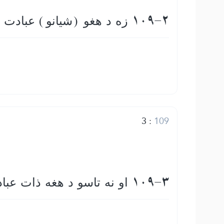
109-2 زه د هغو (شیانو) عبادت نه كوم چی تاسو يې عبادت كوئ
3
:
109
109-3 او نه تاسو د هغه ذات عبادت كوونكي يئ چې زه يې عبادت كوم