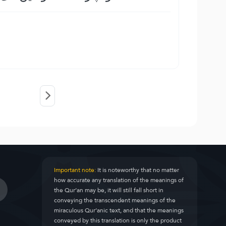
Important note:
It is noteworthy that no matter
how accurate any translation of the meanings of
the Qur’an may be, it will still fall short in
conveying the transcendent meanings of the
miraculous Qur’anic text, and that the meanings
conveyed by this translation is only the product