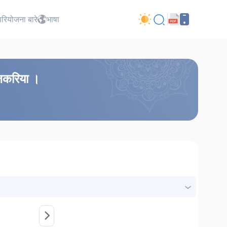
परियोजना बारे
भाषा
 जकरिया ।