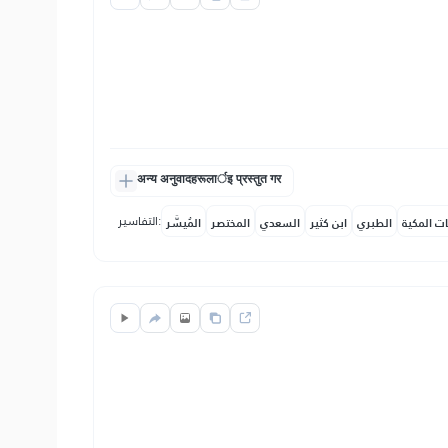
अन्य अनुवादहरूलार्इ प्रस्तुत गर
التفاسير:
ات المكية
الطبري
ابن كثير
السعدي
المختصر
المُيسَّر