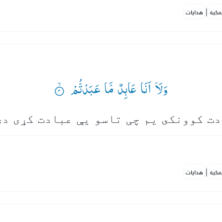
|
مكية
هدايات
وَلَاۤ اَنَا عَابِدٌ مَّا عَبَدْتُّمْ ۟ۙ
|
مكية
هدايات