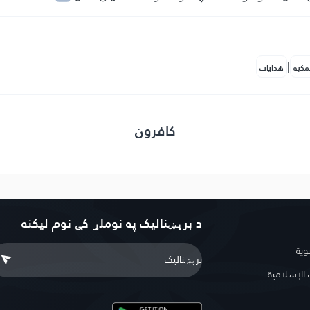
|
مكية
هدايات
کافرون
د برېښنالیک په نوملړ کې نوم لیکنه
وية
لإسلامية