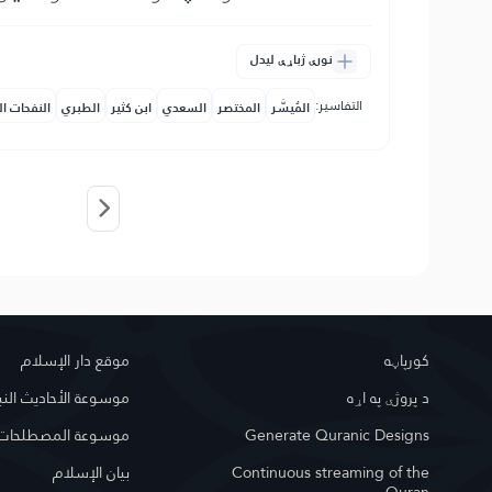
نورې ژباړې لیدل
التفاسير:
المُيسَّر
المختصر
السعدي
ابن كثير
الطبري
النفحات ال
کور‌پاڼه
موقع دار الإسلام
د پروژې په اړه
موسوعة الأحاديث النب
Generate Quranic Designs
موسوعة المصطلحات ا
Continuous streaming of the
بيان الإسلام