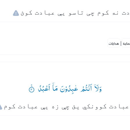
|
مكية
هدايات
وَلَاۤ اَنْتُمْ عٰبِدُوْنَ مَاۤ اَعْبُدُ ۟ۚ