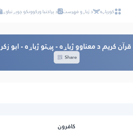
کور‌پاڼه
د ژباړو فهرست
د پراختیا ورکوونکو چوپړتیاوې
قرآن کریم د معناوو ژباړه - پښتو ژباړه - ابو زکری
Share
کافرون