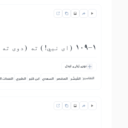
109-1 (اى نبي!) ته (دوى ته) ووایه: اى كافرانو!
نورې ژباړې لیدل
التفاسير:
المُيسَّر
المختصر
السعدي
ابن كثير
الطبري
النفحات ال