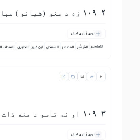
109-2 زه د هغو (شیانو) عبادت نه كوم چی تاسو يې عبادت كوئ
نورې ژباړې لیدل
التفاسير:
المُيسَّر
المختصر
السعدي
ابن كثير
الطبري
النفحات ال
109-3 او نه تاسو د هغه ذات عبادت كوونكي يئ چې زه يې عبادت كوم
نورې ژباړې لیدل