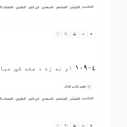
التفاسير:
المُيسَّر
المختصر
السعدي
ابن كثير
الطبري
النفحات ال
109-4 او نه زه د هغه شي عبادت كوونكى یم چی تاسو يې عبادت كړى دى
نورې ژباړې لیدل
التفاسير:
المُيسَّر
المختصر
السعدي
ابن كثير
الطبري
النفحات ال