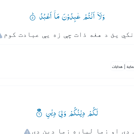
وَلَاۤ اَنْتُمْ عٰبِدُوْنَ مَاۤ اَعْبُدُ ۟ؕ
|
مكية
هدايات
لَكُمْ دِیْنُكُمْ وَلِیَ دِیْنِ ۟۠