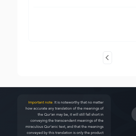
Important note:
It is noteworthy that no matter
how accurate any translation of the meanings of
the Qur’an may be, it will still fall short in
conveying the transcendent meanings of the
miraculous Qur’anic text, and that the meanings
conveyed by this translation is only the product