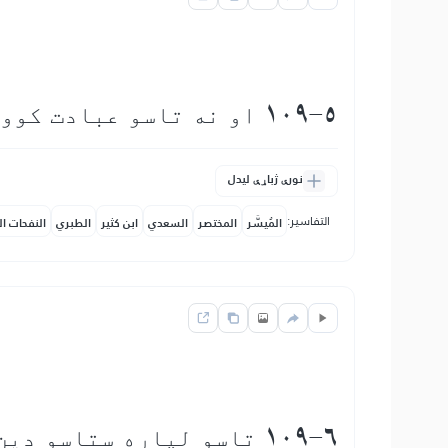
109-5 او نه تاسو عبادت كوونكي یئ د هغه ذات چې زه يې عبادت كوم
نورې ژباړې لیدل
التفاسير:
المُيسَّر
المختصر
السعدي
ابن كثير
الطبري
النفحات ال
109-6 تاسو لپاره ستاسو دین دى او زما لپاره زما دین دى