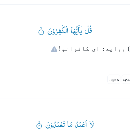
قُلْ یٰۤاَیُّهَا الْكٰفِرُوْنَ ۟ۙ
|
مكية
هدايات
لَاۤ اَعْبُدُ مَا تَعْبُدُوْنَ ۟ۙ