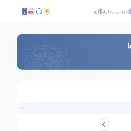
د پروژې په اړه
ژبه
ا