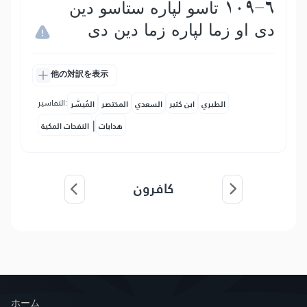
109-6 تاسو لپاره ستاسو دین
دى او زما لپاره زما دین دى
他の対訳を表示
التفاسير:
الطبري
ابن كثير
السعدي
المختصر
المُيسَّر
|
هدايات
النفحات المكية
کافرون
ホーム