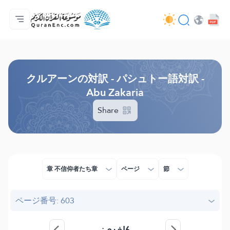
ホーム
対訳の目次
Audio
開発者向け提供サービス - API
事業内容
お問い合わせ
言語
Browse Old Version
クルアーンの対訳 - パシュトー語対訳 -
Abu Zakaria
Share
章 不信仰者たち章
ページ
節
ページ番号: 603
کافرون