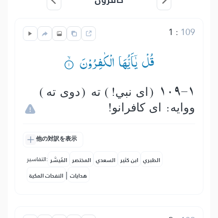
1
:
109
قُلْ یٰۤاَیُّهَا الْكٰفِرُوْنَ ۟ۙ
109-1 (اى نبي!) ته (دوى ته)
ووایه: اى كافرانو!
他の対訳を表示
التفاسير:
الطبري
ابن كثير
السعدي
المختصر
المُيسَّر
|
هدايات
النفحات المكية