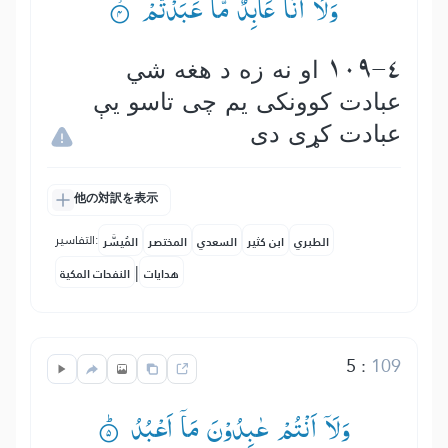
وَلَاۤ اَنَا عَابِدٌ مَّا عَبَدْتُّمْ ۟ۙ
109-4 او نه زه د هغه شي
عبادت كوونكى یم چی تاسو يې
عبادت كړى دى
他の対訳を表示
التفاسير:
الطبري
ابن كثير
السعدي
المختصر
المُيسَّر
|
هدايات
النفحات المكية
5
:
109
وَلَاۤ اَنْتُمْ عٰبِدُوْنَ مَاۤ اَعْبُدُ ۟ؕ