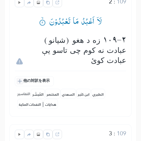
2
:
109
لَاۤ اَعْبُدُ مَا تَعْبُدُوْنَ ۟ۙ
109-2 زه د هغو (شیانو)
عبادت نه كوم چی تاسو يې
عبادت كوئ
他の対訳を表示
التفاسير:
الطبري
ابن كثير
السعدي
المختصر
المُيسَّر
|
هدايات
النفحات المكية
3
:
109