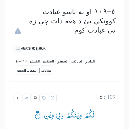
109-5 او نه تاسو عبادت
كوونكي یئ د هغه ذات چې زه
يې عبادت كوم
他の対訳を表示
التفاسير:
الطبري
ابن كثير
السعدي
المختصر
المُيسَّر
|
هدايات
النفحات المكية
6
:
109
لَكُمْ دِیْنُكُمْ وَلِیَ دِیْنِ ۟۠