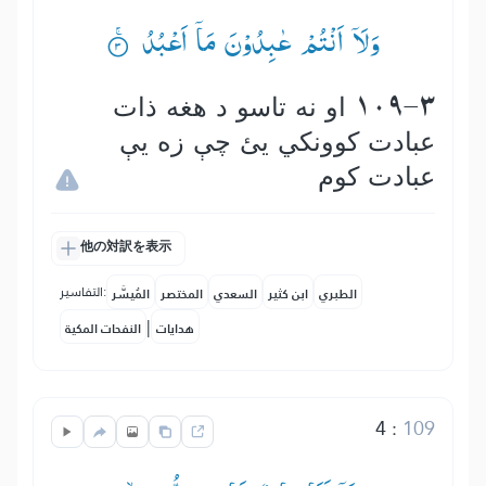
وَلَاۤ اَنْتُمْ عٰبِدُوْنَ مَاۤ اَعْبُدُ ۟ۚ
109-3 او نه تاسو د هغه ذات
عبادت كوونكي يئ چې زه يې
عبادت كوم
他の対訳を表示
التفاسير:
الطبري
ابن كثير
السعدي
المختصر
المُيسَّر
|
هدايات
النفحات المكية
4
:
109