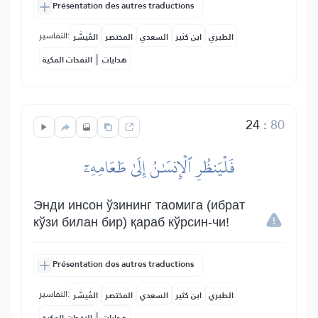
Présentation des autres traductions
التفاسير:
الطبري
ابن كثير
السعدي
المختصر
المُيسَّر
|
هدايات
النفحات المكية
24
:
80
فَلۡيَنظُرِ ٱلۡإِنسَٰنُ إِلَىٰ طَعَامِهِۦٓ
Энди инсон ўзининг таомига (ибрат
кўзи билан бир) қараб кўрсин-чи!
Présentation des autres traductions
التفاسير:
الطبري
ابن كثير
السعدي
المختصر
المُيسَّر
|