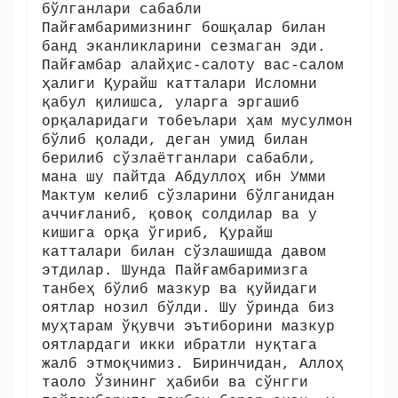
бўлганлари сабабли
Пайғамбаримизнинг бошқалар билан
банд эканликларини сезмаган эди.
Пайғамбар алайҳис-салоту вас-салом
ҳалиги Қурайш катталари Исломни
қабул қилишса, уларга эргашиб
орқаларидаги тобеълари ҳам мусулмон
бўлиб қолади, деган умид билан
берилиб сўзлаётганлари сабабли,
мана шу пайтда Абдуллоҳ ибн Умми
Мактум келиб сўзларини бўлганидан
аччиғланиб, қовоқ солдилар ва у
кишига орқа ўгириб, Қурайш
катталари билан сўзлашишда давом
этдилар. Шунда Пайғамбаримизга
танбеҳ бўлиб мазкур ва қуйидаги
оятлар нозил бўлди. Шу ўринда биз
муҳтарам ўқувчи эътиборини мазкур
оятлардаги икки ибратли нуқтага
жалб этмоқчимиз. Биринчидан, Аллоҳ
таоло Ўзининг ҳабиби ва сўнгги