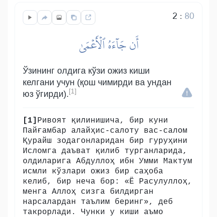
2
:
80
أَن جَآءَهُ ٱلۡأَعۡمَىٰ
Ўзининг олдига кўзи ожиз киши
келгани учун (қош чимирди ва ундан
[1]
юз ўгирди).
[1]
Ривоят қилинишича, бир куни
Пайғамбар алайҳис-салоту вас-салом
Қурайш зодагонларидан бир гуруҳини
Исломга даъват қилиб турганларида,
олдиларига Абдуллоҳ ибн Умми Мактум
исмли кўзлари ожиз бир саҳоба
келиб, бир неча бор: «Ё Расулуллоҳ,
менга Аллоҳ сизга билдирган
нарсалардан таълим беринг», деб
такрорлади. Чунки у киши аъмо