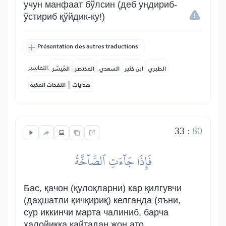
учун манфаат бўлсин (деб ундириб-
ўстириб қўйдик-ку!)
Présentation des autres traductions
التفاسير:
الطبري
ابن كثير
السعدي
المختصر
المُيسَّر
|
هدايات
النفحات المكية
33
:
80
فَإِذَا جَآءَتِ ٱلصَّآخَّةُ
Бас, қачон (қулоқларни) кар қилгувчи
(даҳшатли қичқириқ) келганда (яъни,
сур иккинчи марта чалиниб, барча
халойиққа қайтадан жон ато