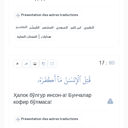
Présentation des autres traductions
التفاسير:
الطبري
ابن كثير
السعدي
المختصر
المُيسَّر
|
هدايات
النفحات المكية
17
:
80
قُتِلَ ٱلۡإِنسَٰنُ مَآ أَكۡفَرَهُۥ
Ҳалок бўлгур инсон-а! Бунчалар
кофир бўлмаса!
Présentation des autres traductions