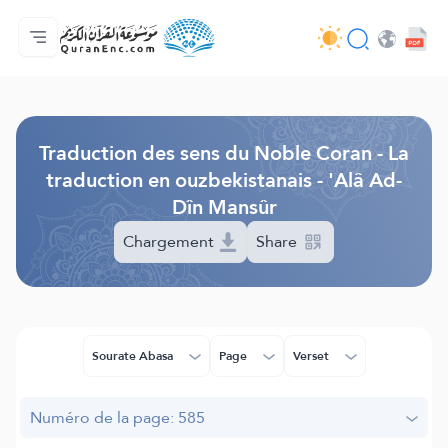
Accueil
Index des traductions
Audio
Services des développeurs du site - API
Autour du projet
Nous contacter
Langue
Browse Old Version
Traduction des sens du Noble Coran - La
traduction en ouzbekistanais - 'Alâ Ad-
Dîn Mansûr
Chargement
Share
Sourate Abasa
Page
Verset
Numéro de la page: 585