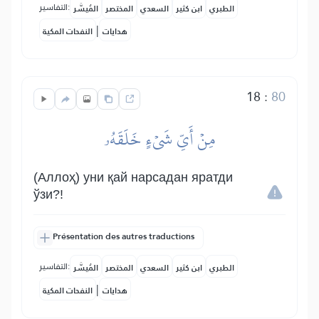
التفاسير:
الطبري
ابن كثير
السعدي
المختصر
المُيسَّر
|
هدايات
النفحات المكية
18
:
80
مِنۡ أَيِّ شَيۡءٍ خَلَقَهُۥ
(Аллоҳ) уни қай нарсадан яратди
ўзи?!
Présentation des autres traductions
التفاسير:
الطبري
ابن كثير
السعدي
المختصر
المُيسَّر
|
هدايات
النفحات المكية