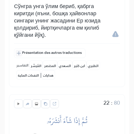
Сўнгра унга ўлим бериб, қабрга
киритди (яъни, бошқа ҳайвонлар
сингари унинг жасадини Ер юзида
қолдириб, йиртқичларга ем қилиб
қўйгани йўқ).
Présentation des autres traductions
التفاسير:
الطبري
ابن كثير
السعدي
المختصر
المُيسَّر
|
هدايات
النفحات المكية
22
:
80
ثُمَّ إِذَا شَآءَ أَنشَرَهُۥ