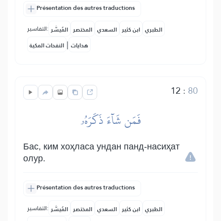
Présentation des autres traductions
التفاسير:
الطبري
ابن كثير
السعدي
المختصر
المُيسَّر
|
هدايات
النفحات المكية
12
:
80
فَمَن شَآءَ ذَكَرَهُۥ
Бас, ким хоҳласа ундан панд-насиҳат
олур.
Présentation des autres traductions
التفاسير:
الطبري
ابن كثير
السعدي
المختصر
المُيسَّر