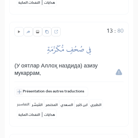
|
هدايات
النفحات المكية
13
:
80
فِي صُحُفٖ مُّكَرَّمَةٖ
(У оятлар Аллоҳ наздида) азизу
мукаррам,
Présentation des autres traductions
التفاسير:
الطبري
ابن كثير
السعدي
المختصر
المُيسَّر
|
هدايات
النفحات المكية