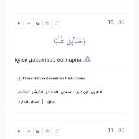
30
:
80
وَحَدَآئِقَ غُلۡبٗا
Қуюқ дарахтзор боғларни,
Présentation des autres traductions
التفاسير:
الطبري
ابن كثير
السعدي
المختصر
المُيسَّر
|
هدايات
النفحات المكية
31
:
80