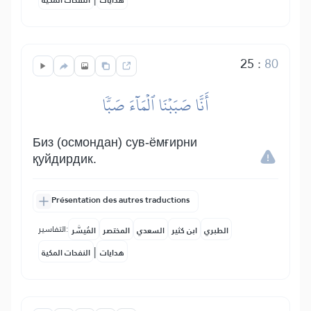
هدايات
النفحات المكية
25
:
80
أَنَّا صَبَبۡنَا ٱلۡمَآءَ صَبّٗا
Биз (осмондан) сув-ёмғирни
қуйдирдик.
Présentation des autres traductions
التفاسير:
الطبري
ابن كثير
السعدي
المختصر
المُيسَّر
|
هدايات
النفحات المكية