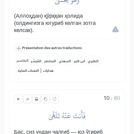
(Аллоҳдан) қўрққан ҳолида
(олдингизга югуриб келган зотга
келсак).
Présentation des autres traductions
التفاسير:
الطبري
ابن كثير
السعدي
المختصر
المُيسَّر
|
هدايات
النفحات المكية
10
:
80
فَأَنتَ عَنۡهُ تَلَهَّىٰ
Бас, сиз ундан чалғиб — юз ўгириб