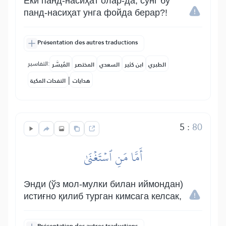
Ёки панд-насиҳат олар-да, сўнг бу
панд-насиҳат унга фойда берар?!
Présentation des autres traductions
التفاسير:
الطبري
ابن كثير
السعدي
المختصر
المُيسَّر
|
هدايات
النفحات المكية
5
:
80
أَمَّا مَنِ ٱسۡتَغۡنَىٰ
Энди (ўз мол-мулки билан иймондан)
истиғно қилиб турган кимсага келсак,