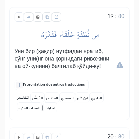
19
:
80
مِن نُّطۡفَةٍ خَلَقَهُۥ فَقَدَّرَهُۥ
Уни бир (ҳақир) нутфадан яратиб,
сўнг уни(нг она қорнидаги ривожини
ва ой-кунини) белгилаб қўйди-ку!
Présentation des autres traductions
التفاسير:
الطبري
ابن كثير
السعدي
المختصر
المُيسَّر
|
هدايات
النفحات المكية
20
:
80