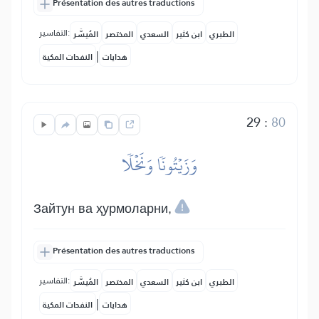
Présentation des autres traductions
التفاسير:
الطبري
ابن كثير
السعدي
المختصر
المُيسَّر
|
هدايات
النفحات المكية
29
:
80
وَزَيۡتُونٗا وَنَخۡلٗا
Зайтун ва ҳурмоларни,
Présentation des autres traductions
التفاسير:
الطبري
ابن كثير
السعدي
المختصر
المُيسَّر
|
هدايات
النفحات المكية