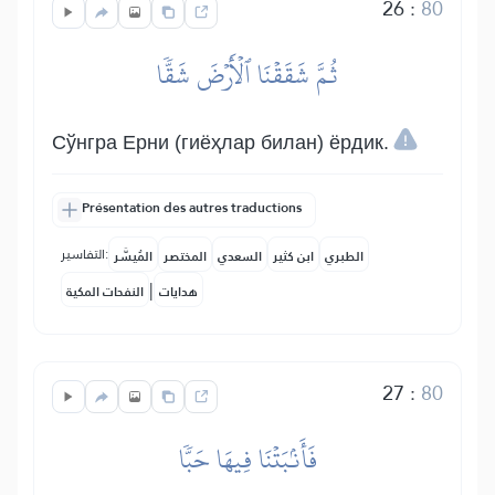
26
:
80
ثُمَّ شَقَقۡنَا ٱلۡأَرۡضَ شَقّٗا
Сўнгра Ерни (гиёҳлар билан) ёрдик.
Présentation des autres traductions
التفاسير:
الطبري
ابن كثير
السعدي
المختصر
المُيسَّر
|
هدايات
النفحات المكية
27
:
80
فَأَنۢبَتۡنَا فِيهَا حَبّٗا