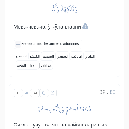
وَفَٰكِهَةٗ وَأَبّٗا
Мева-чева-ю, ўт-ўланларни
Présentation des autres traductions
التفاسير:
الطبري
ابن كثير
السعدي
المختصر
المُيسَّر
|
هدايات
النفحات المكية
32
:
80
مَّتَٰعٗا لَّكُمۡ وَلِأَنۡعَٰمِكُمۡ
Сизлар учун ва чорва ҳайвонларингиз