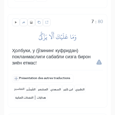
7
:
80
وَمَا عَلَيۡكَ أَلَّا يَزَّكَّىٰ
Ҳолбуки, у (ўзининг куфридан)
покланмаслиги сабабли сизга бирон
зиён етмас!
Présentation des autres traductions
التفاسير:
الطبري
ابن كثير
السعدي
المختصر
المُيسَّر
|
هدايات
النفحات المكية