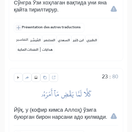
Сўнгра Ўзи хоҳлаган вақтида уни яна
қайта тирилтирур.
Présentation des autres traductions
التفاسير:
الطبري
ابن كثير
السعدي
المختصر
المُيسَّر
|
هدايات
النفحات المكية
23
:
80
كَلَّا لَمَّا يَقۡضِ مَآ أَمَرَهُۥ
Йўқ, у (кофир кимса Аллоҳ) ўзига
буюрган бирон нарсани адо қилмади.