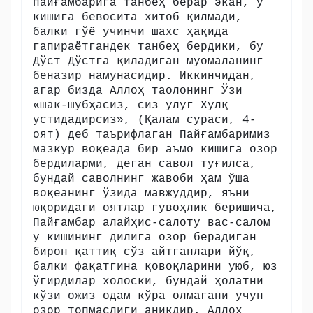
пайғамбарига танбеҳ берар экан, у
кишига бевосита хитоб қилмади,
балки гўё учинчи шахс ҳақида
гапираётгандек танбеҳ бердики, бу
Дўст Дўстга қиладиган муомаланинг
беназир намунасидир. Иккинчидан,
агар бизда Аллоҳ таолонинг Ўзи
«шак-шубҳасиз, сиз улуғ Хулқ
устидадирсиз», (Қалам сураси, 4-
оят) деб таърифлаган Пайғамбаримиз
мазкур воқеада бир аъмо кишига озор
бердиларми, деган савол туғилса,
бундай саволнинг жавоби ҳам ўша
воқеанинг ўзида мавжуддир, яъни
юқоридаги оятлар гувоҳлик беришича,
Пайғамбар алайҳис-салоту вас-салом
у кишининг дилига озор берадиган
бирон қаттиқ сўз айтганлари йўқ,
балки фақатгина қовоқларини уюб, юз
ўгирдилар холоски, бундай ҳолатни
кўзи ожиз одам кўра олмагани учун
озор топмаслиги аниқдир. Аллоҳ