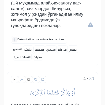
(Эй Муҳаммад алайҳис-салоту вас-
салом), сиз қаердан билурсиз,
эҳтимол у (сиздан ўрганадиган илму
маърифати ёрдамида ўз
гуноҳларидан) покланар.
Présentation des autres traductions
التفاسير:
الطبري
ابن كثير
السعدي
المختصر
المُيسَّر
|
هدايات
النفحات المكية
4
:
80
أَوۡ يَذَّكَّرُ فَتَنفَعَهُ ٱلذِّكۡرَىٰٓ