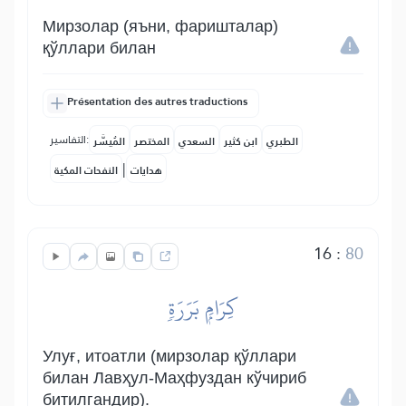
Мирзолар (яъни, фаришталар)
қўллари билан
Présentation des autres traductions
التفاسير:
الطبري
ابن كثير
السعدي
المختصر
المُيسَّر
|
هدايات
النفحات المكية
16
:
80
كِرَامِۭ بَرَرَةٖ
Улуғ, итоатли (мирзолар қўллари
билан Лавҳул-Маҳфуздан кўчириб
битилгандир).