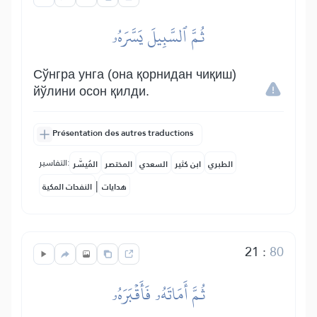
ثُمَّ ٱلسَّبِيلَ يَسَّرَهُۥ
Сўнгра унга (она қорнидан чиқиш)
йўлини осон қилди.
Présentation des autres traductions
التفاسير:
الطبري
ابن كثير
السعدي
المختصر
المُيسَّر
|
هدايات
النفحات المكية
21
:
80
ثُمَّ أَمَاتَهُۥ فَأَقۡبَرَهُۥ