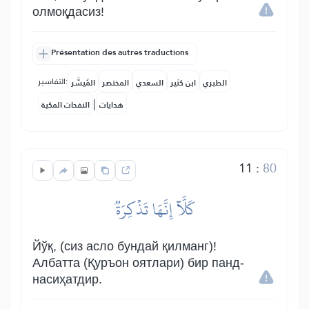
олмоқдасиз!
Présentation des autres traductions
التفاسير:
الطبري
ابن كثير
السعدي
المختصر
المُيسَّر
|
هدايات
النفحات المكية
11
:
80
كَلَّآ إِنَّهَا تَذۡكِرَةٞ
Йўқ, (сиз асло бундай қилманг)!
Албатта (Қуръон оятлари) бир панд-
насиҳатдир.