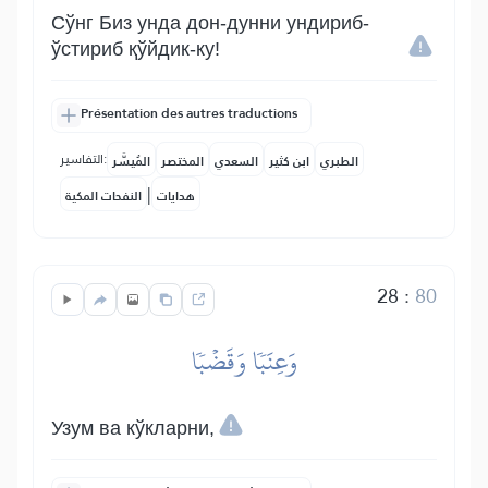
Сўнг Биз унда дон-дунни ундириб-
ўстириб қўйдик-ку!
Présentation des autres traductions
التفاسير:
الطبري
ابن كثير
السعدي
المختصر
المُيسَّر
|
هدايات
النفحات المكية
28
:
80
وَعِنَبٗا وَقَضۡبٗا
Узум ва кўкларни,