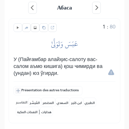
Абаса
1
:
80
عَبَسَ وَتَوَلَّىٰٓ
У (Пайғамбар алайҳис-салоту вас-
салом аъмо кишига) қош чимирди ва
(ундан) юз ўгирди.
Présentation des autres traductions
التفاسير:
الطبري
ابن كثير
السعدي
المختصر
المُيسَّر
|
هدايات
النفحات المكية