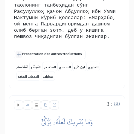
таолонинг танбеҳидан сўнг
Расулуллоҳ қачон Абдуллоҳ ибн Умми
Мактумни кўриб қолсалар: «Марҳабо,
эй менга Парвардигоримдан дашном
олиб берган зот», деб у кишига
пешвоз чиқадиган бўлган эканлар.
Présentation des autres traductions
التفاسير:
الطبري
ابن كثير
السعدي
المختصر
المُيسَّر
|
هدايات
النفحات المكية
3
:
80
وَمَا يُدۡرِيكَ لَعَلَّهُۥ يَزَّكَّىٰٓ