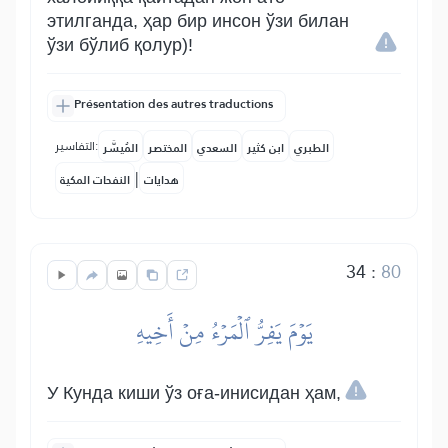
этилганда, ҳар бир инсон ўзи билан
ўзи бўлиб қолур)!
Présentation des autres traductions
التفاسير:
الطبري
ابن كثير
السعدي
المختصر
المُيسَّر
|
هدايات
النفحات المكية
34
:
80
يَوۡمَ يَفِرُّ ٱلۡمَرۡءُ مِنۡ أَخِيهِ
У Кунда киши ўз оға-инисидан ҳам,