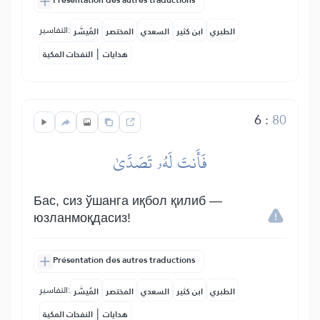
Présentation des autres traductions
التفاسير:
الطبري
ابن كثير
السعدي
المختصر
المُيسَّر
|
هدايات
النفحات المكية
6
:
80
فَأَنتَ لَهُۥ تَصَدَّىٰ
Бас, сиз ўшанга иқбол қилиб —
юзланмоқдасиз!
Présentation des autres traductions
التفاسير:
الطبري
ابن كثير
السعدي
المختصر
المُيسَّر
|
هدايات
النفحات المكية