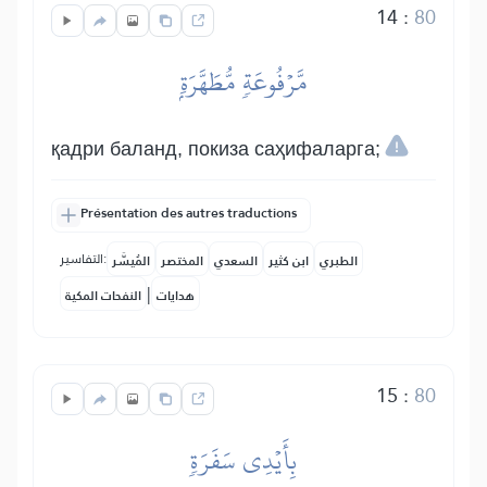
14
:
80
مَّرۡفُوعَةٖ مُّطَهَّرَةِۭ
қадри баланд, покиза саҳифаларга;
Présentation des autres traductions
التفاسير:
الطبري
ابن كثير
السعدي
المختصر
المُيسَّر
|
هدايات
النفحات المكية
15
:
80
بِأَيۡدِي سَفَرَةٖ