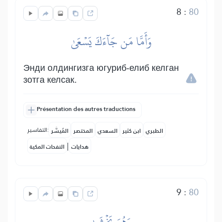
8
:
80
وَأَمَّا مَن جَآءَكَ يَسۡعَىٰ
Энди олдингизга югуриб-елиб келган
зотга келсак.
Présentation des autres traductions
التفاسير:
الطبري
ابن كثير
السعدي
المختصر
المُيسَّر
|
هدايات
النفحات المكية
9
:
80
وَهُوَ يَخۡشَىٰ