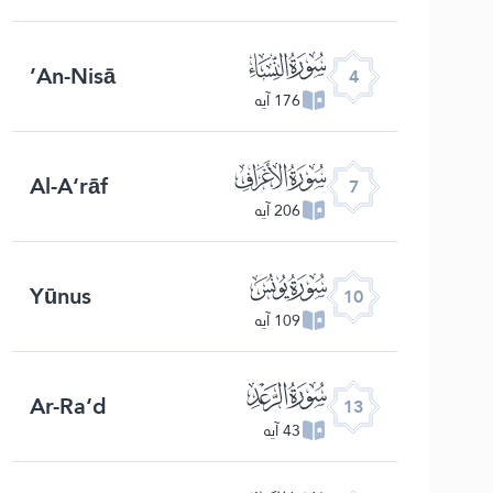
ﮐ
An-Nisā’
4
176 آیه
ﮓ
Al-A‘rāf
7
206 آیه
ﮖ
Yūnus
10
109 آیه
ﮙ
Ar-Ra‘d
13
43 آیه