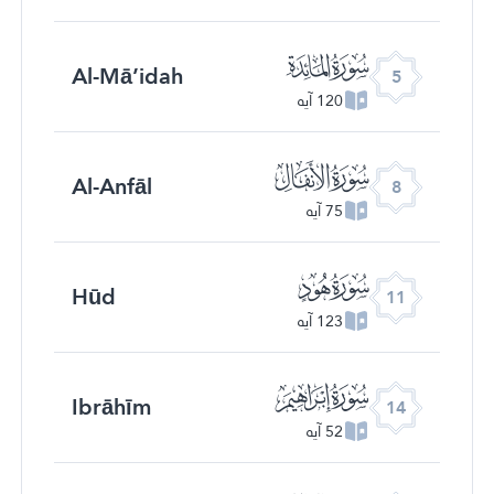
ﮑ
Al-Mā’idah
5
120 آیه
ﮔ
Al-Anfāl
8
75 آیه
ﮗ
Hūd
11
123 آیه
ﮚ
Ibrāhīm
14
52 آیه