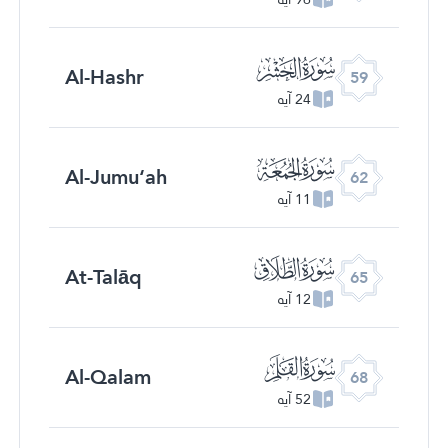
ﯨ
Al-Hashr
59
24 آیه
ﯫ
Al-Jumu‘ah
62
11 آیه
ﯮ
At-Talāq
65
12 آیه
ﯱ
Al-Qalam
68
52 آیه