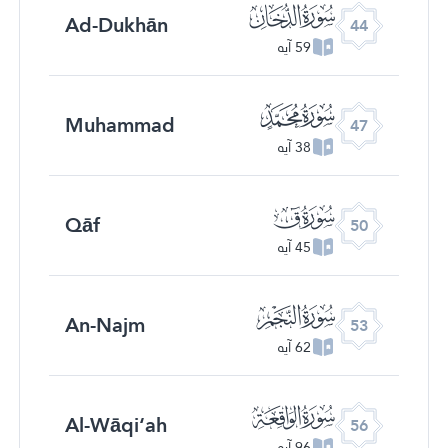
ﯙ
Ad-Dukhān
44
59 آیه
ﯜ
Muhammad
47
38 آیه
ﯟ
Qāf
50
45 آیه
ﯢ
An-Najm
53
62 آیه
ﯥ
Al-Wāqi‘ah
56
96 آیه