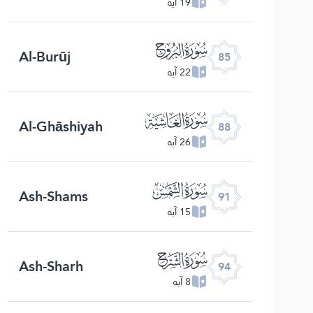
19 آیه
ﰂ
Al-Burūj
85
22 آیه
ﰅ
Al-Ghāshiyah
88
26 آیه
ﰈ
Ash-Shams
91
15 آیه
ﰋ
Ash-Sharh
94
8 آیه