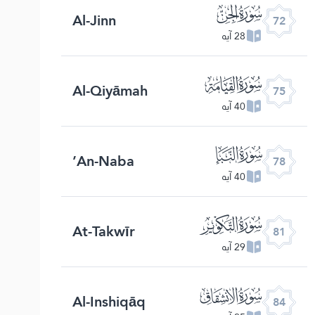
ﯵ
Al-Jinn
72
28 آیه
ﯸ
Al-Qiyāmah
75
40 آیه
ﯻ
An-Naba’
78
40 آیه
ﯾ
At-Takwīr
81
29 آیه
ﰁ
Al-Inshiqāq
84