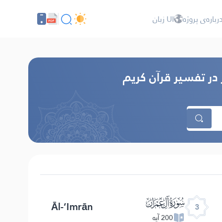
رباره‌ى پروژه
UI زبان
 در تفسير قرآن كريم
ﮏ
Āl-‘Imrān
3
200 آیه