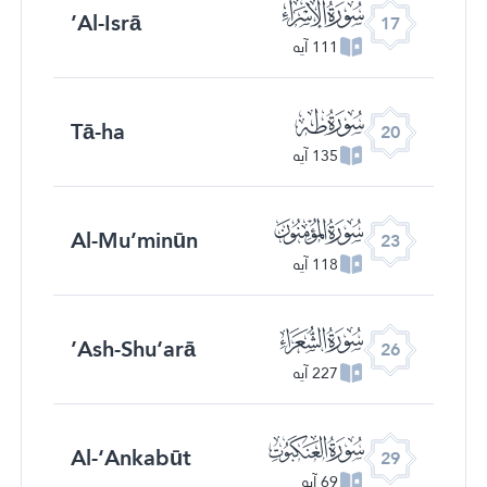
ﮝ
Al-Isrā’
17
111 آیه
ﮠ
Tā-ha
20
135 آیه
ﮣ
Al-Mu’minūn
23
118 آیه
ﮦ
Ash-Shu‘arā’
26
227 آیه
ﮩ
Al-‘Ankabūt
29
69 آیه