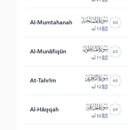
ﯩ
Al-Mumtahanah
60
13 آیه
ﯬ
Al-Munāfiqūn
63
11 آیه
ﯯ
At-Tahrīm
66
12 آیه
ﯲ
Al-Hāqqah
69
52 آیه