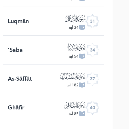
ﮫ
Luqmān
31
34 آیه
ﮮ
Saba’
34
54 آیه
ﮱ
As-Sāffāt
37
182 آیه
ﯕ
Ghāfir
40
85 آیه