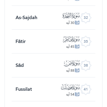
ﮬ
As-Sajdah
32
30 آیه
ﮯ
Fātir
35
45 آیه
ﯓ
Sād
38
88 آیه
ﯖ
Fussilat
41
54 آیه