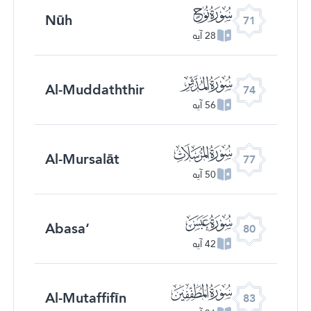
ﯴ
Nūh
71
28 آیه
ﯷ
Al-Muddaththir
74
56 آیه
ﯺ
Al-Mursalāt
77
50 آیه
ﯽ
‘Abasa
80
42 آیه
ﰀ
Al-Mutaffifīn
83