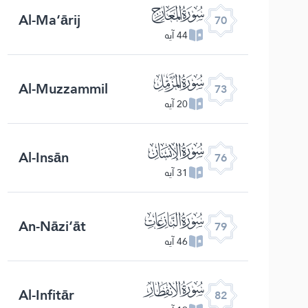
ﯳ
Al-Ma‘ārij
70
44 آیه
ﯶ
Al-Muzzammil
73
20 آیه
ﯹ
Al-Insān
76
31 آیه
ﯼ
An-Nāzi‘āt
79
46 آیه
ﯿ
Al-Infitār
82