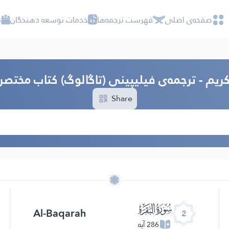
صفحه‌ى اصلى
فهرست ترجمه‌ها
خدمات توسعه دهندگان
د
ریم - ترجمه‌ى فیلیپینی (تاگالوگ) كتاب مختصر
Share
ﮎ
Al-Baqarah
2
286 آیه