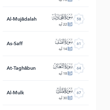
ﯧ
Al-Mujādalah
58
22 آیه
ﯪ
As-Saff
61
14 آیه
ﯭ
At-Taghābun
64
18 آیه
ﯰ
Al-Mulk
67
30 آیه