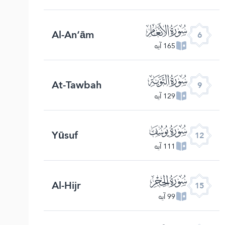
ﮒ
Al-An‘ām
6
165 آیه
ﮕ
At-Tawbah
9
129 آیه
ﮘ
Yūsuf
12
111 آیه
ﮛ
Al-Hijr
15
99 آیه