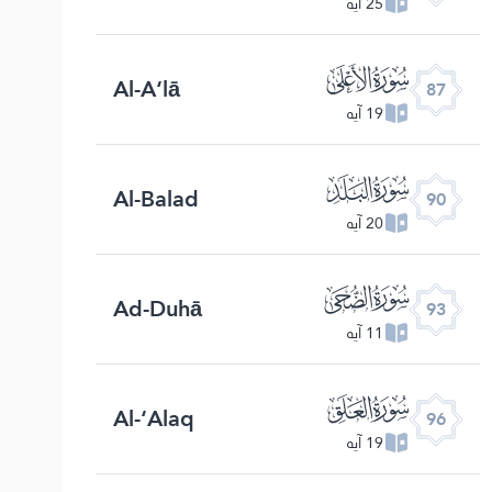
25 آیه
ﰄ
Al-A‘lā
87
19 آیه
ﰇ
Al-Balad
90
20 آیه
ﰊ
Ad-Duhā
93
11 آیه
ﰍ
Al-‘Alaq
96
19 آیه