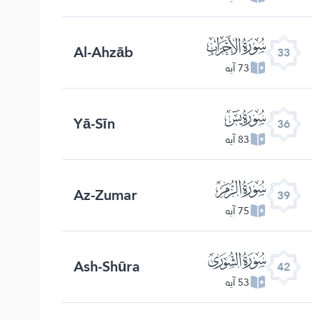
ﮭ
Al-Ahzāb
33
73 آیه
ﮰ
Yā-Sīn
36
83 آیه
ﯔ
Az-Zumar
39
75 آیه
ﯗ
Ash-Shūra
42
53 آیه