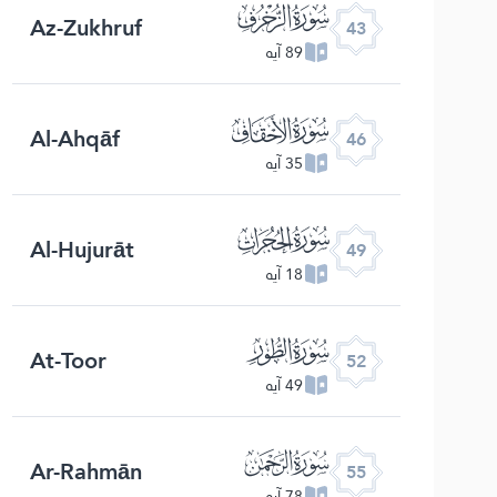
ﯘ
Az-Zukhruf
43
89 آیه
ﯛ
Al-Ahqāf
46
35 آیه
ﯞ
Al-Hujurāt
49
18 آیه
ﯡ
At-Toor
52
49 آیه
ﯤ
Ar-Rahmān
55
78 آیه