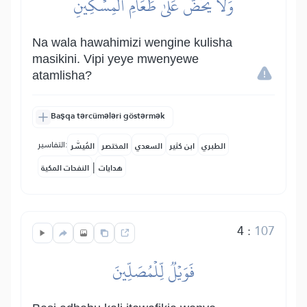
وَلَا يَحُضُّ عَلَىٰ طَعَامِ ٱلۡمِسۡكِينِ
Na wala hawahimizi wengine kulisha
masikini. Vipi yeye mwenyewe
atamlisha?
Başqa tərcümələri göstərmək
التفاسير:
الطبري
ابن كثير
السعدي
المختصر
المُيسَّر
|
هدايات
النفحات المكية
4
:
107
فَوَيۡلٞ لِّلۡمُصَلِّينَ