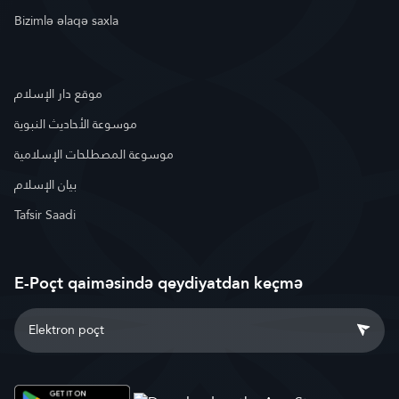
Bizimlə əlaqə saxla
موقع دار الإسلام
موسوعة الأحاديث النبوية
موسوعة المصطلحات الإسلامية
بيان الإسلام
Tafsir Saadi
E-Poçt qaiməsində qeydiyatdan keçmə