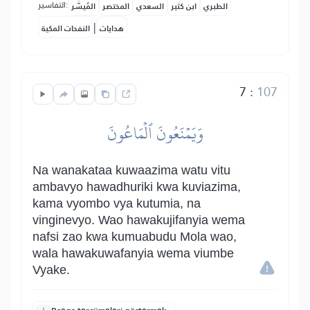
التفاسير:
الطبري
ابن كثير
السعدي
المختصر
المُيسَّر
|
هدايات
النفحات المكية
7
:
107
وَيَمۡنَعُونَ ٱلۡمَاعُونَ
Na wanakataa kuwaazima watu vitu
ambavyo hawadhuriki kwa kuviazima,
kama vyombo vya kutumia, na
vinginevyo. Wao hawakujifanyia wema
nafsi zao kwa kumuabudu Mola wao,
wala hawakuwafanyia wema viumbe
Vyake.