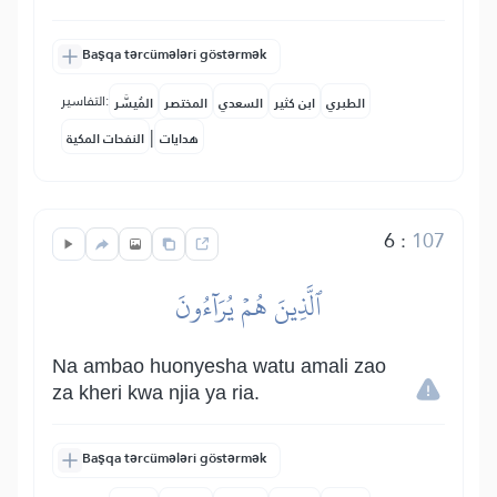
Başqa tərcümələri göstərmək
التفاسير:
الطبري
ابن كثير
السعدي
المختصر
المُيسَّر
|
هدايات
النفحات المكية
6
:
107
ٱلَّذِينَ هُمۡ يُرَآءُونَ
Na ambao huonyesha watu amali zao
za kheri kwa njia ya ria.
Başqa tərcümələri göstərmək