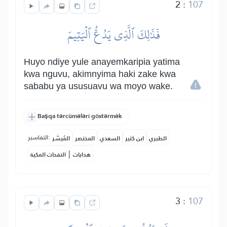
2
:
107
فَذَٰلِكَ ٱلَّذِي يَدُعُّ ٱلۡيَتِيمَ
Huyo ndiye yule anayemkaripia yatima
kwa nguvu, akimnyima haki zake kwa
sababu ya ususuavu wa moyo wake.
Başqa tərcümələri göstərmək
التفاسير:
الطبري
ابن كثير
السعدي
المختصر
المُيسَّر
|
هدايات
النفحات المكية
3
:
107