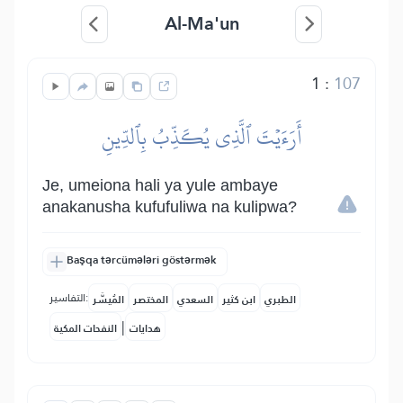
Al-Ma'un
1
:
107
أَرَءَيۡتَ ٱلَّذِي يُكَذِّبُ بِٱلدِّينِ
Je, umeiona hali ya yule ambaye
anakanusha kufufuliwa na kulipwa?
Başqa tərcümələri göstərmək
التفاسير:
الطبري
ابن كثير
السعدي
المختصر
المُيسَّر
|
هدايات
النفحات المكية