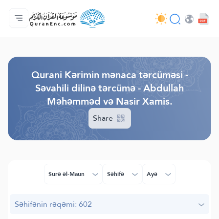
Ana səhifə
Tərcümənin mündəricatı
Audio
Tərtibatçıların xidməti - API
Layihə haqqında
Bizimlə əlaqə saxla
Dil
Browse Old Version
Qurani Kərimin mənaca tərcüməsi -
Səvahili dilinə tərcümə - Abdullah
Məhəmməd və Nasir Xamis.
Share
Surə əl-Maun
Səhifə
Ayə
Səhifənin rəqəmi: 602