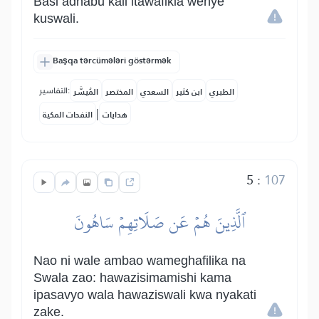
Basi adhabu kali itawafikia wenye
kuswali.
Başqa tərcümələri göstərmək
التفاسير:
الطبري
ابن كثير
السعدي
المختصر
المُيسَّر
|
هدايات
النفحات المكية
5
:
107
ٱلَّذِينَ هُمۡ عَن صَلَاتِهِمۡ سَاهُونَ
Nao ni wale ambao wameghafilika na
Swala zao: hawazisimamishi kama
ipasavyo wala hawaziswali kwa nyakati
zake.