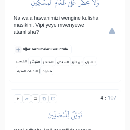
وَلَا يَحُضُّ عَلَىٰ طَعَامِ ٱلۡمِسۡكِينِ
Na wala hawahimizi wengine kulisha
masikini. Vipi yeye mwenyewe
atamlisha?
Diğer Tercümeleri Görüntüle
التفاسير:
الطبري
ابن كثير
السعدي
المختصر
المُيسَّر
|
هدايات
النفحات المكية
4
:
107
فَوَيۡلٞ لِّلۡمُصَلِّينَ