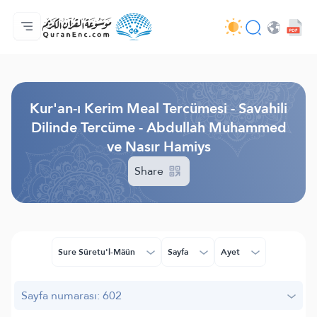
Anasayfa
Mealler Fihristi
Audio
Geliştirici Hizmetleri - API
Proje Hakkında
Biz bilen hab
Geçerli dil
Browse Old Version
Kur'an-ı Kerim Meal Tercümesi - Savahili
Dilinde Tercüme - Abdullah Muhammed
ve Nasır Hamiys
Share
Sure Sûretu'l-Mâûn
Sayfa
Ayet
Sayfa numarası: 602