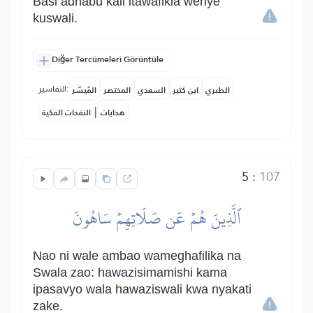
Basi adhabu kali itawafikia wenye
kuswali.
Diğer Tercümeleri Görüntüle
التفاسير:
الطبري
ابن كثير
السعدي
المختصر
المُيسَّر
|
هدايات
النفحات المكية
5
:
107
ٱلَّذِينَ هُمۡ عَن صَلَاتِهِمۡ سَاهُونَ
Nao ni wale ambao wameghafilika na
Swala zao: hawazisimamishi kama
ipasavyo wala hawaziswali kwa nyakati
zake.