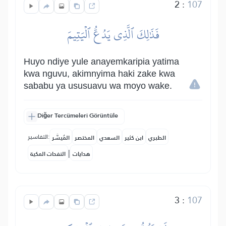
2
:
107
فَذَٰلِكَ ٱلَّذِي يَدُعُّ ٱلۡيَتِيمَ
Huyo ndiye yule anayemkaripia yatima
kwa nguvu, akimnyima haki zake kwa
sababu ya ususuavu wa moyo wake.
Diğer Tercümeleri Görüntüle
التفاسير:
الطبري
ابن كثير
السعدي
المختصر
المُيسَّر
|
هدايات
النفحات المكية
3
:
107