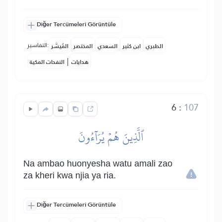
Diğer Tercümeleri Görüntüle
التفاسير:
الطبري
ابن كثير
السعدي
المختصر
المُيسَّر
|
هدايات
النفحات المكية
6
:
107
ٱلَّذِينَ هُمۡ يُرَآءُونَ
Na ambao huonyesha watu amali zao
za kheri kwa njia ya ria.
Diğer Tercümeleri Görüntüle