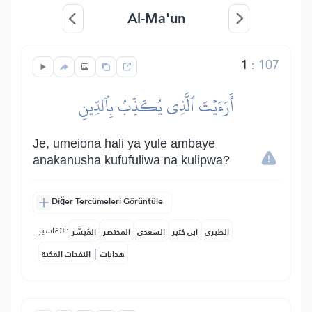
Al-Ma'un
1
:
107
أَرَءَيۡتَ ٱلَّذِي يُكَذِّبُ بِٱلدِّينِ
Je, umeiona hali ya yule ambaye
anakanusha kufufuliwa na kulipwa?
Diğer Tercümeleri Görüntüle
التفاسير:
الطبري
ابن كثير
السعدي
المختصر
المُيسَّر
|
هدايات
النفحات المكية