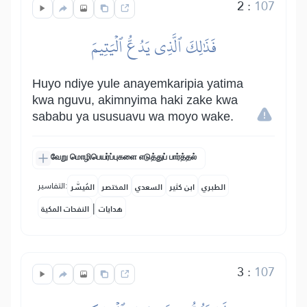
2
:
107
فَذَٰلِكَ ٱلَّذِي يَدُعُّ ٱلۡيَتِيمَ
Huyo ndiye yule anayemkaripia yatima
kwa nguvu, akimnyima haki zake kwa
sababu ya ususuavu wa moyo wake.
வேறு மொழிபெயர்ப்புகளை எடுத்துப் பார்த்தல்
التفاسير:
الطبري
ابن كثير
السعدي
المختصر
المُيسَّر
|
هدايات
النفحات المكية
3
:
107