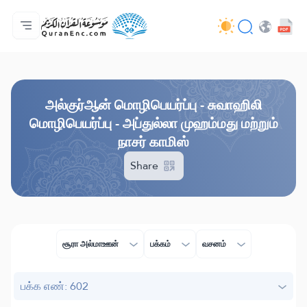
முகப்பு
மொழிபெயர்ப்பு அட்டவணை
Audio
வடிவமைப்போரின் பணிகள் - API
வேலைத் திட்டம் தொடர்பாக
எம்மோடு தொடர்புகொள்ள
மொழி
Browse Old Version
அல்குர்ஆன் மொழிபெயர்ப்பு - சுவாஹிலி
மொழிபெயர்ப்பு - அப்துல்லா முஹம்மது மற்றும்
நாசர் காமிஸ்
Share
சூரா அல்மாஊன்
பக்கம்
வசனம்
பக்க எண்: 602