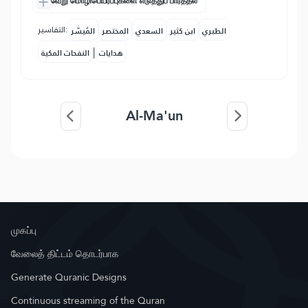
வேறு மொழிபெயர்ப்புகளை எடுத்துப் பார்த்தல்
التفاسير:
الطبري
ابن كثير
السعدي
المختصر
المُيسَّر
|
هدايات
النفحات المكية
Al-Ma'un
முகப்பு
வேலைத் திட்டம் தொடர்பாக
Generate Quranic Designs
Continuous streaming of the Quran