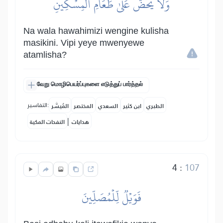
وَلَا يَحُضُّ عَلَىٰ طَعَامِ ٱلۡمِسۡكِينِ
Na wala hawahimizi wengine kulisha
masikini. Vipi yeye mwenyewe
atamlisha?
வேறு மொழிபெயர்ப்புகளை எடுத்துப் பார்த்தல்
التفاسير:
الطبري
ابن كثير
السعدي
المختصر
المُيسَّر
|
هدايات
النفحات المكية
4
:
107
فَوَيۡلٞ لِّلۡمُصَلِّينَ