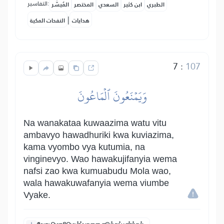
التفاسير:
الطبري
ابن كثير
السعدي
المختصر
المُيسَّر
|
هدايات
النفحات المكية
7
:
107
وَيَمۡنَعُونَ ٱلۡمَاعُونَ
Na wanakataa kuwaazima watu vitu
ambavyo hawadhuriki kwa kuviazima,
kama vyombo vya kutumia, na
vinginevyo. Wao hawakujifanyia wema
nafsi zao kwa kumuabudu Mola wao,
wala hawakuwafanyia wema viumbe
Vyake.