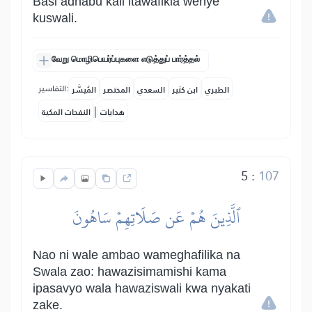
Basi adhabu kali itawafikia wenye
kuswali.
வேறு மொழிபெயர்ப்புகளை எடுத்துப் பார்த்தல்
التفاسير:
الطبري
ابن كثير
السعدي
المختصر
المُيسَّر
|
هدايات
النفحات المكية
5
:
107
ٱلَّذِينَ هُمۡ عَن صَلَاتِهِمۡ سَاهُونَ
Nao ni wale ambao wameghafilika na
Swala zao: hawazisimamishi kama
ipasavyo wala hawaziswali kwa nyakati
zake.