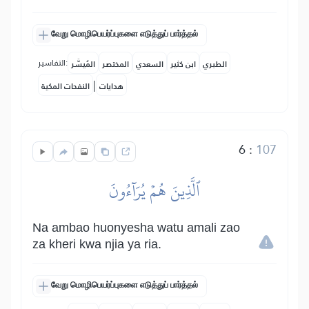
வேறு மொழிபெயர்ப்புகளை எடுத்துப் பார்த்தல்
التفاسير:
الطبري
ابن كثير
السعدي
المختصر
المُيسَّر
|
هدايات
النفحات المكية
6
:
107
ٱلَّذِينَ هُمۡ يُرَآءُونَ
Na ambao huonyesha watu amali zao
za kheri kwa njia ya ria.
வேறு மொழிபெயர்ப்புகளை எடுத்துப் பார்த்தல்