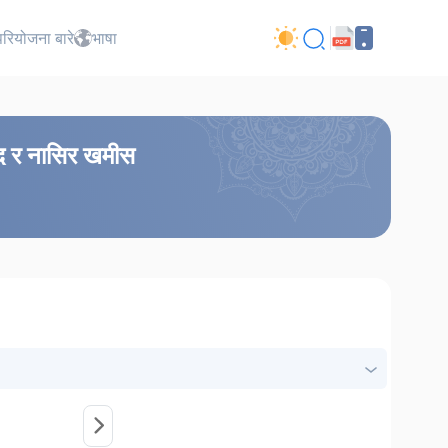
परियोजना बारे
भाषा
मद र नासिर खमीस