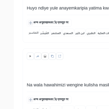
Huyo ndiye yule anayemkaripia yatima k
अन्य अनुवादहरूलार्इ प्रस्तुत गर
التفاسير:
ات المكية
الطبري
ابن كثير
السعدي
المختصر
المُيسَّر
Na wala hawahimizi wengine kulisha masi
अन्य अनुवादहरूलार्इ प्रस्तुत गर