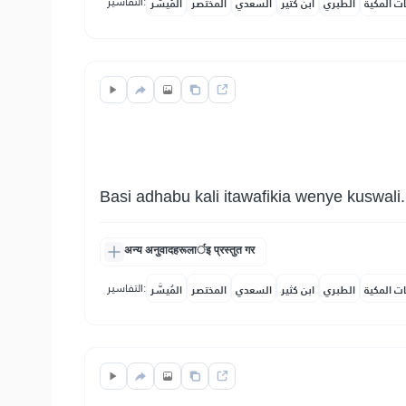
التفاسير:
ات المكية
الطبري
ابن كثير
السعدي
المختصر
المُيسَّر
Basi adhabu kali itawafikia wenye kuswali.
अन्य अनुवादहरूलार्इ प्रस्तुत गर
التفاسير:
ات المكية
الطبري
ابن كثير
السعدي
المختصر
المُيسَّر