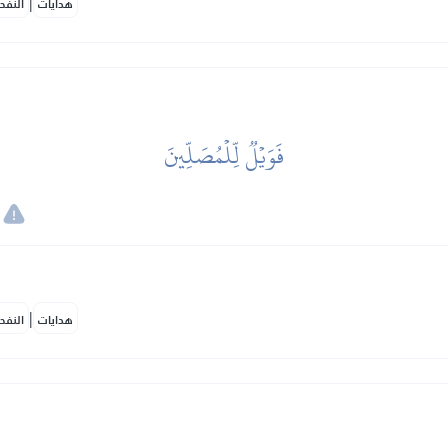
|
هدايات
النفح
فَوَيۡلٞ لِّلۡمُصَلِّينَ
|
هدايات
النفح