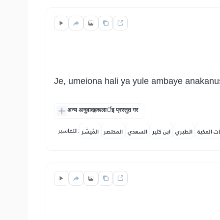
Je, umeiona hali ya yule ambaye anakanu
अन्य अनुवादहरूलार्इ प्रस्तुत गर
التفاسير:
ات المكية
الطبري
ابن كثير
السعدي
المختصر
المُيسَّر