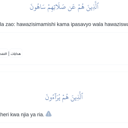
ٱلَّذِينَ هُمۡ عَن صَلَاتِهِمۡ سَاهُونَ
a zao: hawazisimamishi kama ipasavyo wala hawaziswal
|
هدايات
النفح
ٱلَّذِينَ هُمۡ يُرَآءُونَ
ri kwa njia ya ria.