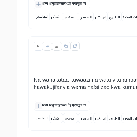
अन्य अनुवादहरूलार्इ प्रस्तुत गर
التفاسير:
ات المكية
الطبري
ابن كثير
السعدي
المختصر
المُيسَّر
Na wanakataa kuwaazima watu vitu ambav
hawakujifanyia wema nafsi zao kwa kum
अन्य अनुवादहरूलार्इ प्रस्तुत गर
التفاسير:
ات المكية
الطبري
ابن كثير
السعدي
المختصر
المُيسَّر