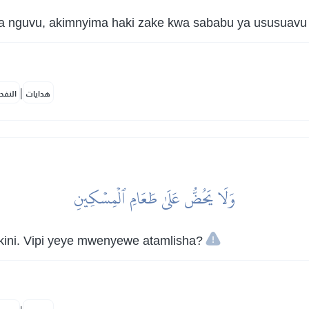
wa nguvu, akimnyima haki zake kwa sababu ya ususuav
|
هدايات
النفح
وَلَا يَحُضُّ عَلَىٰ طَعَامِ ٱلۡمِسۡكِينِ
kini. Vipi yeye mwenyewe atamlisha?