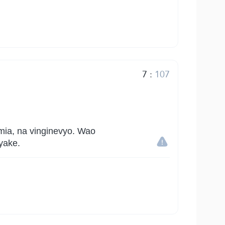
7
:
107
ia, na vinginevyo. Wao
yake.