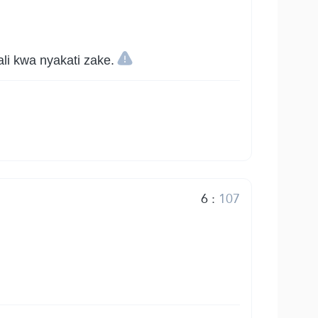
i kwa nyakati zake.
6
:
107