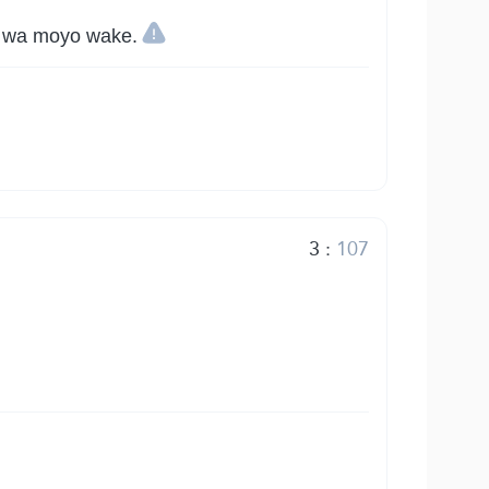
u wa moyo wake.
3
:
107