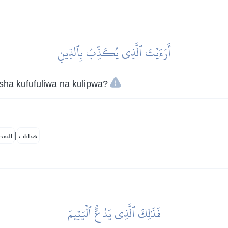
أَرَءَيۡتَ ٱلَّذِي يُكَذِّبُ بِٱلدِّينِ
sha kufufuliwa na kulipwa?
|
هدايات
النفح
فَذَٰلِكَ ٱلَّذِي يَدُعُّ ٱلۡيَتِيمَ