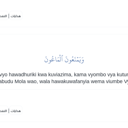
|
هدايات
النفح
وَيَمۡنَعُونَ ٱلۡمَاعُونَ
yo hawadhuriki kwa kuviazima, kama vyombo vya kutum
uabudu Mola wao, wala hawakuwafanyia wema viumbe V
|
هدايات
النفح