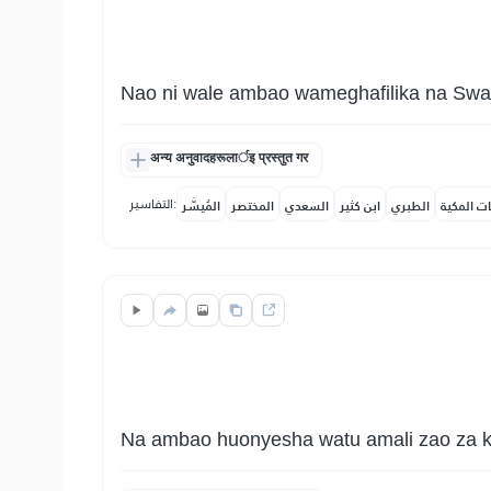
Nao ni wale ambao wameghafilika na Swal
अन्य अनुवादहरूलार्इ प्रस्तुत गर
التفاسير:
ات المكية
الطبري
ابن كثير
السعدي
المختصر
المُيسَّر
Na ambao huonyesha watu amali zao za khe