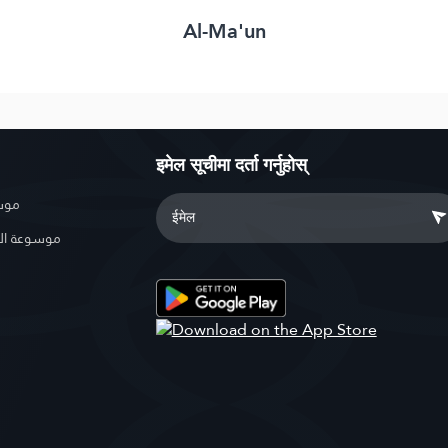
Al-Ma'un
इमेल सूचीमा दर्ता गर्नुहोस्
موسو
موسوعة ال