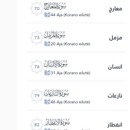
ﯳ
معارج
70
44 Aja (Korano eilutė)
ﯶ
مزمل
73
20 Aja (Korano eilutė)
ﯹ
انسان
76
31 Aja (Korano eilutė)
ﯼ
نازعات
79
46 Aja (Korano eilutė)
ﯿ
انفطار
82