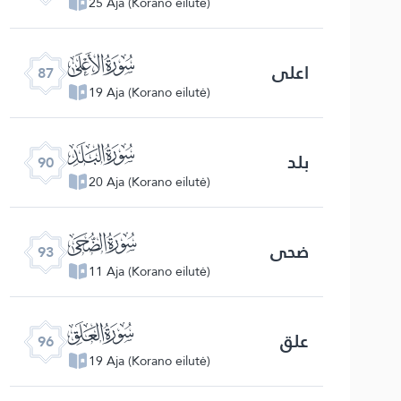
25 Aja (Korano eilutė)
ﰄ
اعلی
87
19 Aja (Korano eilutė)
ﰇ
بلد
90
20 Aja (Korano eilutė)
ﰊ
ضحی
93
11 Aja (Korano eilutė)
ﰍ
علق
96
19 Aja (Korano eilutė)