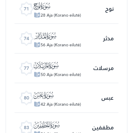
ﯴ
نوح
71
28 Aja (Korano eilutė)
ﯷ
مدثر
74
56 Aja (Korano eilutė)
ﯺ
مرسلات
77
50 Aja (Korano eilutė)
ﯽ
عبس
80
42 Aja (Korano eilutė)
ﰀ
مطففین
83