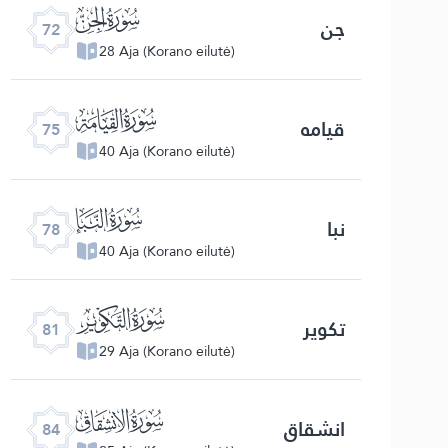
ﯵ
جن
72
28 Aja (Korano eilutė)
ﯸ
قیامه
75
40 Aja (Korano eilutė)
ﯻ
نبا
78
40 Aja (Korano eilutė)
ﯾ
تکویر
81
29 Aja (Korano eilutė)
ﰁ
انشقاق
84