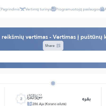
Pagrindinis
Vertimų turinys
Programuotojų paslaugos
 reikšmių vertimas - Vertimas į puštūnų k
Share
ﮎ
بقره
2
286 Aja (Korano eilutė)