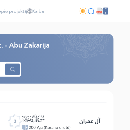
Apie projektą
Kalba
. - Abu Zakarija
ﮏ
آل عمران
3
200 Aja (Korano eilutė)