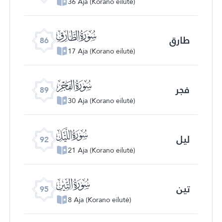
36 Aja (Korano eilutė)
ﰃ
طارق
86
17 Aja (Korano eilutė)
ﰆ
فجر
89
30 Aja (Korano eilutė)
ﰉ
لیل
92
21 Aja (Korano eilutė)
ﰌ
تین
95
8 Aja (Korano eilutė)