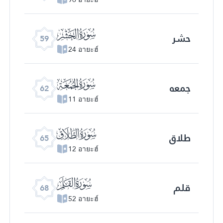
ﯨ
حشر
59
24 อายะฮ์
ﯫ
جمعه
62
11 อายะฮ์
ﯮ
طلاق
65
12 อายะฮ์
ﯱ
قلم
68
52 อายะฮ์