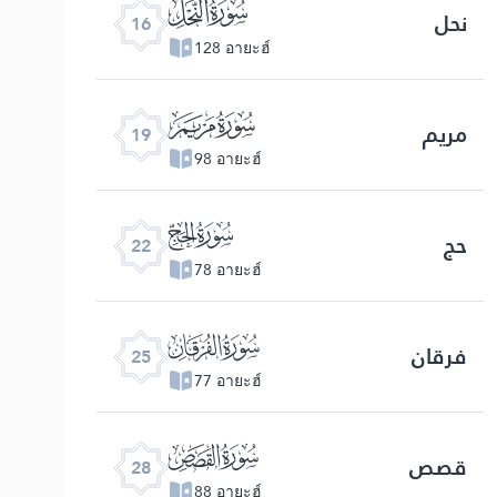
ﮜ
نحل
16
128 อายะฮ์
ﮟ
مریم
19
98 อายะฮ์
ﮢ
حج
22
78 อายะฮ์
ﮥ
فرقان
25
77 อายะฮ์
ﮨ
قصص
28
88 อายะฮ์