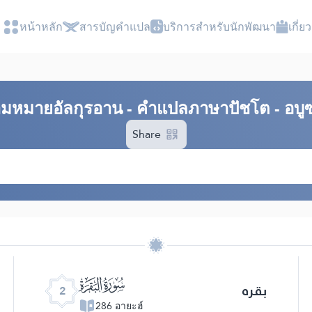
หน้าหลัก
สารบัญ​คำแปล
บริการสำหรับนักพัฒนา
เกี่
มหมาย​อัลกุรอาน​ - คำแปลภาษาปัชโต - อบู
Share
ﮎ
بقره
2
286 อายะฮ์