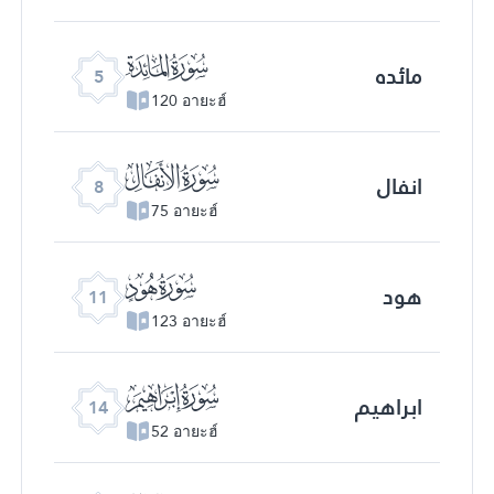
ﮑ
مائده
5
120 อายะฮ์
ﮔ
انفال
8
75 อายะฮ์
ﮗ
هود
11
123 อายะฮ์
ﮚ
ابراهیم
14
52 อายะฮ์