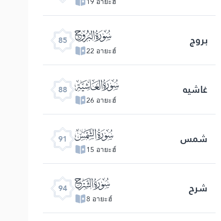
19 อายะฮ์
ﰂ
بروج
85
22 อายะฮ์
ﰅ
غاشیه
88
26 อายะฮ์
ﰈ
شمس
91
15 อายะฮ์
ﰋ
شرح
94
8 อายะฮ์