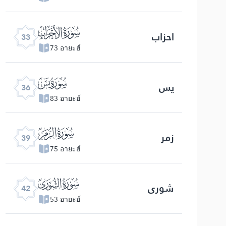
ﮭ
احزاب
33
73 อายะฮ์
ﮰ
یس
36
83 อายะฮ์
ﯔ
زمر
39
75 อายะฮ์
ﯗ
شوری
42
53 อายะฮ์