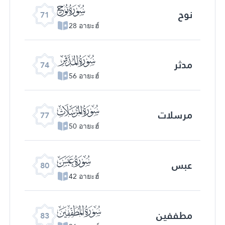
ﯴ
نوح
71
28 อายะฮ์
ﯷ
مدثر
74
56 อายะฮ์
ﯺ
مرسلات
77
50 อายะฮ์
ﯽ
عبس
80
42 อายะฮ์
ﰀ
مطففین
83