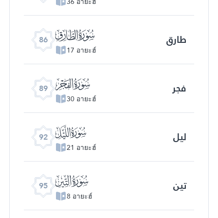
36 อายะฮ์
ﰃ
طارق
86
17 อายะฮ์
ﰆ
فجر
89
30 อายะฮ์
ﰉ
لیل
92
21 อายะฮ์
ﰌ
تین
95
8 อายะฮ์