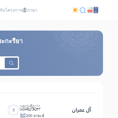
ยวกับโครงการ
ภาษา
ซะกะรียา
ﮏ
آل عمران
3
200 อายะฮ์