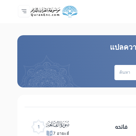
หน้าหลัก
สารบัญ​คำแปล
Audio
บริการสำหรับนักพัฒนา - API
เกี่ยวกับโครงการ
ติดต่อเรา
ภาษา
Browse Old Version
แปล​ควา
ﮍ
فاتحه
1
7 อายะฮ์