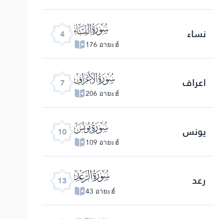
ﮐ
نساء
4
176 อายะฮ์
ﮓ
اعراف
7
206 อายะฮ์
ﮖ
یونس
10
109 อายะฮ์
ﮙ
رعد
13
43 อายะฮ์