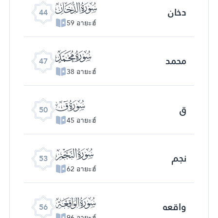
ﯙ
دخان
44
59 อายะฮ์
ﯜ
محمد
47
38 อายะฮ์
ﯟ
ق
50
45 อายะฮ์
ﯢ
نجم
53
62 อายะฮ์
ﯥ
واقعه
56
96 อายะฮ์