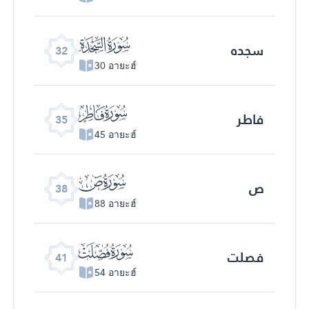
ﮬ
سجده
32
30 อายะฮ์
ﮯ
فاطر
35
45 อายะฮ์
ﯓ
ص
38
88 อายะฮ์
ﯖ
فصلت
41
54 อายะฮ์