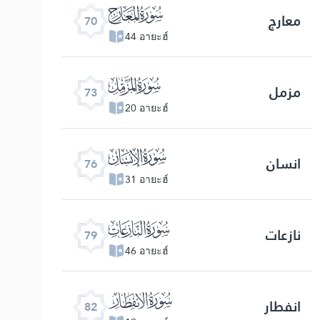
ﯳ
معارج
70
44 อายะฮ์
ﯶ
مزمل
73
20 อายะฮ์
ﯹ
انسان
76
31 อายะฮ์
ﯼ
نازعات
79
46 อายะฮ์
ﯿ
انفطار
82