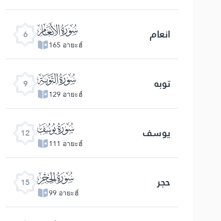
ﮒ
انعام
6
165 อายะฮ์
ﮕ
توبه
9
129 อายะฮ์
ﮘ
یوسف
12
111 อายะฮ์
ﮛ
حجر
15
99 อายะฮ์