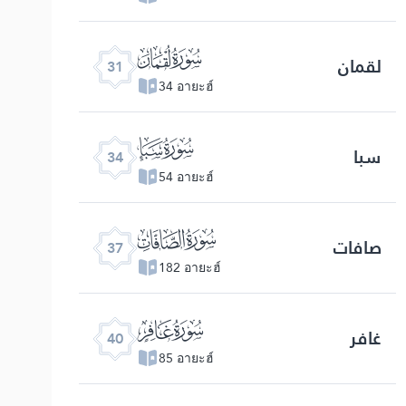
ﮫ
لقمان
31
34 อายะฮ์
ﮮ
سبا
34
54 อายะฮ์
ﮱ
صافات
37
182 อายะฮ์
ﯕ
غافر
40
85 อายะฮ์