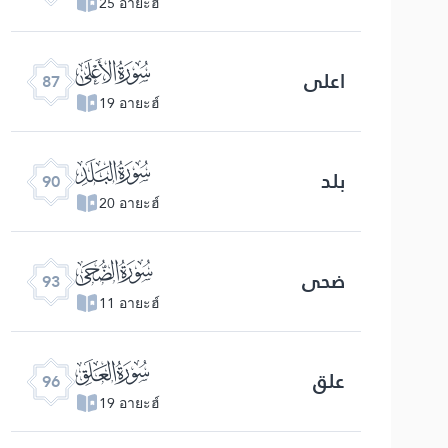
25 อายะฮ์
ﰄ
اعلی
87
19 อายะฮ์
ﰇ
بلد
90
20 อายะฮ์
ﰊ
ضحی
93
11 อายะฮ์
ﰍ
علق
96
19 อายะฮ์