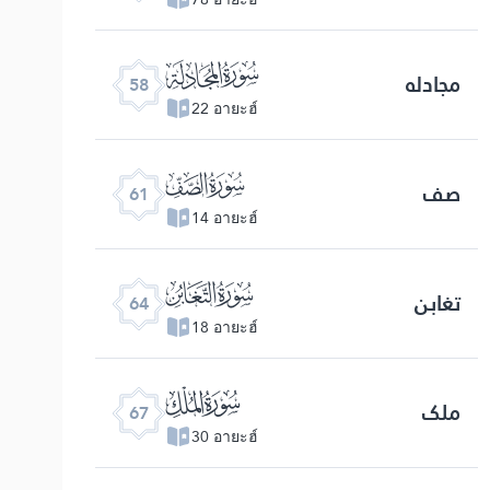
ﯧ
مجادله
58
22 อายะฮ์
ﯪ
صف
61
14 อายะฮ์
ﯭ
تغابن
64
18 อายะฮ์
ﯰ
ملک
67
30 อายะฮ์