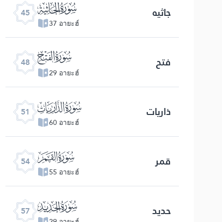
ﯚ
جاثیه
45
37 อายะฮ์
ﯝ
فتح
48
29 อายะฮ์
ﯠ
ذاریات
51
60 อายะฮ์
ﯣ
قمر
54
55 อายะฮ์
ﯦ
حدید
57
29 อายะฮ์