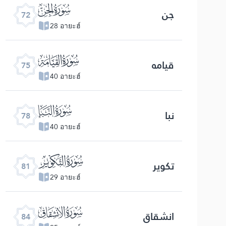
ﯵ
جن
72
28 อายะฮ์
ﯸ
قیامه
75
40 อายะฮ์
ﯻ
نبا
78
40 อายะฮ์
ﯾ
تکویر
81
29 อายะฮ์
ﰁ
انشقاق
84