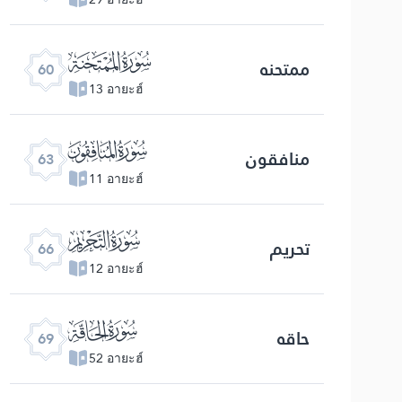
ﯩ
ممتحنه
60
13 อายะฮ์
ﯬ
منافقون
63
11 อายะฮ์
ﯯ
تحریم
66
12 อายะฮ์
ﯲ
حاقه
69
52 อายะฮ์