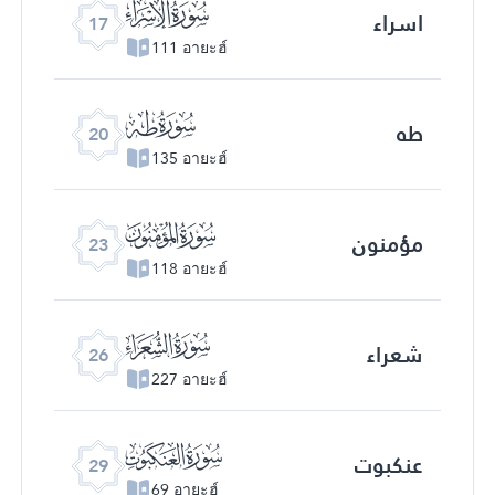
ﮝ
اسراء
17
111 อายะฮ์
ﮠ
طه
20
135 อายะฮ์
ﮣ
مؤمنون
23
118 อายะฮ์
ﮦ
شعراء
26
227 อายะฮ์
ﮩ
عنکبوت
29
69 อายะฮ์