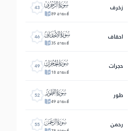
ﯘ
زخرف
43
89 อายะฮ์
ﯛ
احقاف
46
35 อายะฮ์
ﯞ
حجرات
49
18 อายะฮ์
ﯡ
طور
52
49 อายะฮ์
ﯤ
رحمن
55
78 อายะฮ์