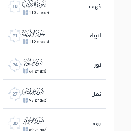
ﮞ
کهف
18
110 อายะฮ์
ﮡ
انبیاء
21
112 อายะฮ์
ﮤ
نور
24
64 อายะฮ์
ﮧ
نمل
27
93 อายะฮ์
ﮪ
روم
30
60 อายะฮ์