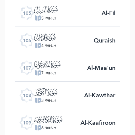
ﰖ
Al-Fil
105
5 આયત
ﰗ
Quraish
106
4 આયત
ﰘ
Al-Maa'un
107
7 આયત
ﰙ
Al-Kawthar
108
3 આયત
ﰚ
Al-Kaafiroon
109
6 આયત