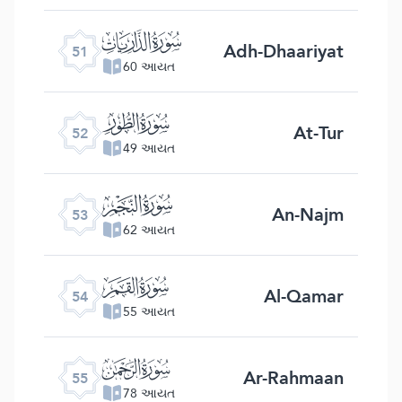
ﯠ
Adh-Dhaariyat
51
60 આયત
ﯡ
At-Tur
52
49 આયત
ﯢ
An-Najm
53
62 આયત
ﯣ
Al-Qamar
54
55 આયત
ﯤ
Ar-Rahmaan
55
78 આયત