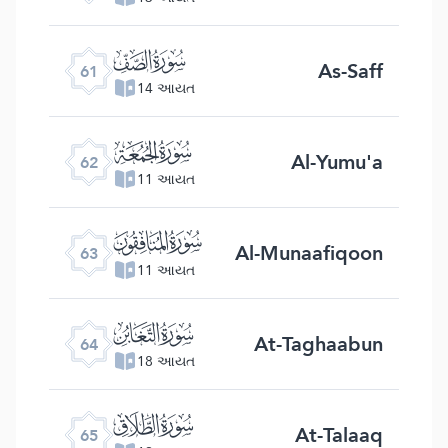
ﯪ
As-Saff
61
14 આયત
ﯫ
Al-Yumu'a
62
11 આયત
ﯬ
Al-Munaafiqoon
63
11 આયત
ﯭ
At-Taghaabun
64
18 આયત
ﯮ
At-Talaaq
65