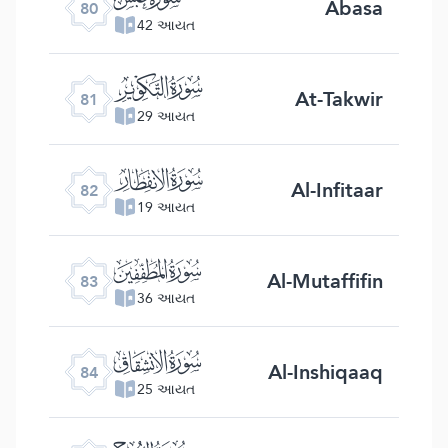
Abasa
80
42 આયત
ﯾ
At-Takwir
81
29 આયત
ﯿ
Al-Infitaar
82
19 આયત
ﰀ
Al-Mutaffifin
83
36 આયત
ﰁ
Al-Inshiqaaq
84
25 આયત