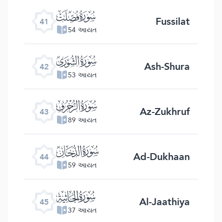
ﯖ
Fussilat
41
54 આયત
ﯗ
Ash-Shura
42
53 આયત
ﯘ
Az-Zukhruf
43
89 આયત
ﯙ
Ad-Dukhaan
44
59 આયત
ﯚ
Al-Jaathiya
45
37 આયત