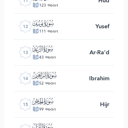
Hud
11
123 આયત
ﮘ
Yusef
12
111 આયત
ﮙ
Ar-Ra'd
13
43 આયત
ﮚ
Ibrahim
14
52 આયત
ﮛ
Hijr
15
99 આયત
ﮜ