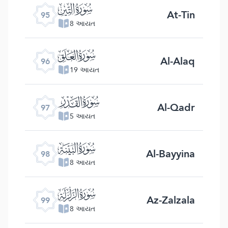
ﰌ
At-Tin
95
8 આયત
ﰍ
Al-Alaq
96
19 આયત
ﰎ
Al-Qadr
97
5 આયત
ﰏ
Al-Bayyina
98
8 આયત
ﰐ
Az-Zalzala
99
8 આયત