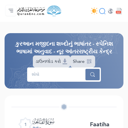
મુખ્ય પેજ
ભાષાંતરોની યાદી
Audio
વિકાસકની સેવાઓ - API
પ્રોજેકટ વિશે
અમારો સંપર્ક
ભાષા
Browse Old Version
કુરઆન મજીદના શબ્દોનું ભાષાંતર - સ્પેનિશ
ભાષામાં અનુવાદ - નૂર આંતરરાષ્ટ્રીય કેન્દ્ર
ડાઉનલોડ કરો
Share
ﮍ
Faatiha
1