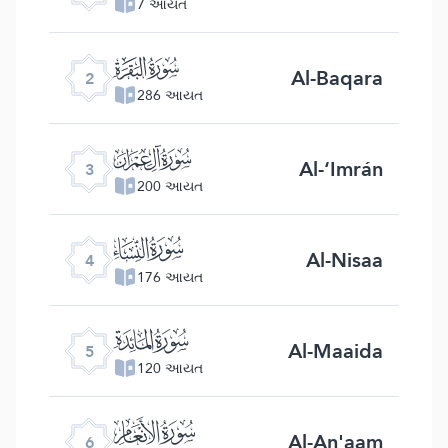
7 આયત
ﮎ
Al-Baqara
2
286 આયત
ﮏ
Al-‘Imrán
3
200 આયત
ﮐ
Al-Nisaa
4
176 આયત
ﮑ
Al-Maaida
5
120 આયત
ﮒ
Al-An'aam
6