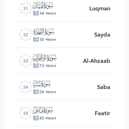
ﮫ
Luqman
31
34 આયત
ﮬ
Sayda
32
30 આયત
ﮭ
Al-Ahzaab
33
73 આયત
ﮮ
Saba
34
54 આયત
ﮯ
Faatir
35
45 આયત