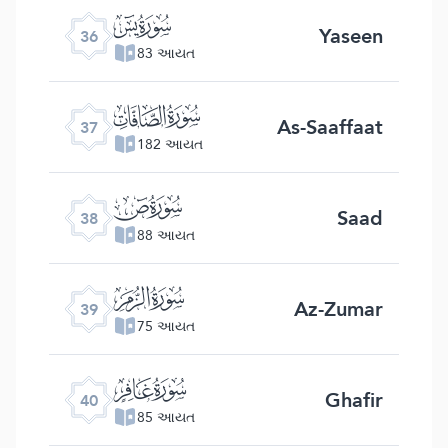
ﮰ
Yaseen
36
83 આયત
ﮱ
As-Saaffaat
37
182 આયત
ﯓ
Saad
38
88 આયત
ﯔ
Az-Zumar
39
75 આયત
ﯕ
Ghafir
40
85 આયત