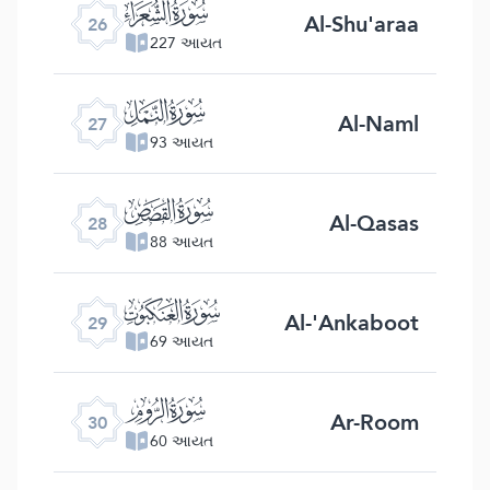
ﮦ
Al-Shu'araa
26
227 આયત
ﮧ
Al-Naml
27
93 આયત
ﮨ
Al-Qasas
28
88 આયત
ﮩ
Al-'Ankaboot
29
69 આયત
ﮪ
Ar-Room
30
60 આયત