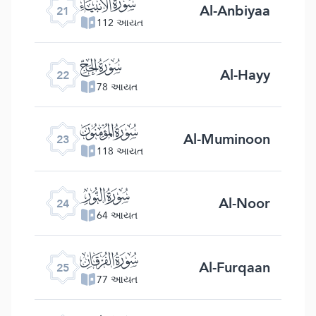
ﮡ
Al-Anbiyaa
21
112 આયત
ﮢ
Al-Hayy
22
78 આયત
ﮣ
Al-Muminoon
23
118 આયત
ﮤ
Al-Noor
24
64 આયત
ﮥ
Al-Furqaan
25
77 આયત