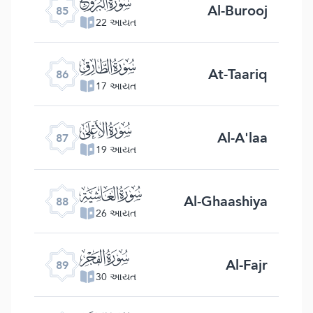
ﰂ
Al-Burooj
85
22 આયત
ﰃ
At-Taariq
86
17 આયત
ﰄ
Al-A'laa
87
19 આયત
ﰅ
Al-Ghaashiya
88
26 આયત
ﰆ
Al-Fajr
89
30 આયત