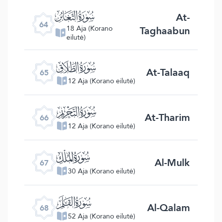
ﯭ
At-
64
Taghaabun
18 Aja (Korano
eilutė)
ﯮ
At-Talaaq
65
12 Aja (Korano eilutė)
ﯯ
At-Tharim
66
12 Aja (Korano eilutė)
ﯰ
Al-Mulk
67
30 Aja (Korano eilutė)
ﯱ
Al-Qalam
68
52 Aja (Korano eilutė)