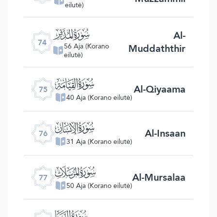
eilutė)
ﯷ
Al-
74
Muddaththir
56 Aja (Korano
eilutė)
ﯸ
Al-Qiyaama
75
40 Aja (Korano eilutė)
ﯹ
Al-Insaan
76
31 Aja (Korano eilutė)
ﯺ
Al-Mursalaa
77
50 Aja (Korano eilutė)
ﯻ