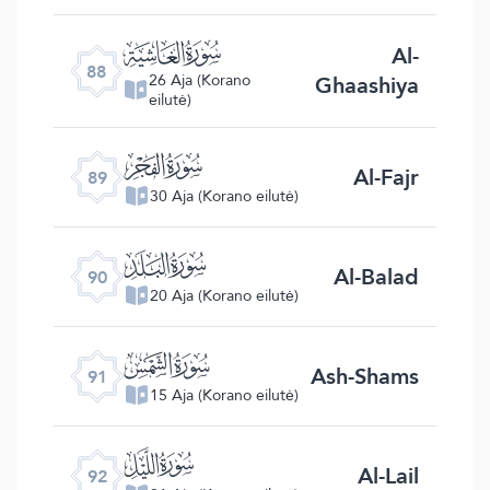
ﰅ
Al-
88
Ghaashiya
26 Aja (Korano
eilutė)
ﰆ
Al-Fajr
89
30 Aja (Korano eilutė)
ﰇ
Al-Balad
90
20 Aja (Korano eilutė)
ﰈ
Ash-Shams
91
15 Aja (Korano eilutė)
ﰉ
Al-Lail
92