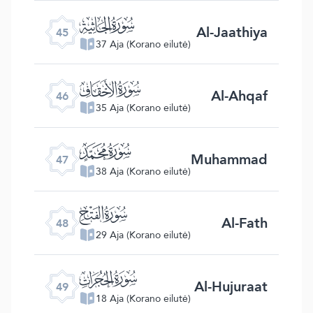
ﯚ
Al-Jaathiya
45
37 Aja (Korano eilutė)
ﯛ
Al-Ahqaf
46
35 Aja (Korano eilutė)
ﯜ
Muhammad
47
38 Aja (Korano eilutė)
ﯝ
Al-Fath
48
29 Aja (Korano eilutė)
ﯞ
Al-Hujuraat
49
18 Aja (Korano eilutė)