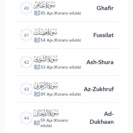
ﯕ
Ghafir
40
85 Aja (Korano eilutė)
ﯖ
Fussilat
41
54 Aja (Korano eilutė)
ﯗ
Ash-Shura
42
53 Aja (Korano eilutė)
ﯘ
Az-Zukhruf
43
89 Aja (Korano eilutė)
ﯙ
Ad-
44
Dukhaan
59 Aja (Korano
eilutė)