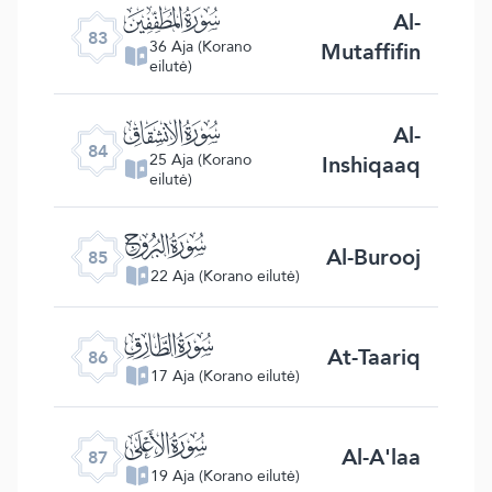
ﰀ
Al-
83
Mutaffifin
36 Aja (Korano
eilutė)
ﰁ
Al-
84
Inshiqaaq
25 Aja (Korano
eilutė)
ﰂ
Al-Burooj
85
22 Aja (Korano eilutė)
ﰃ
At-Taariq
86
17 Aja (Korano eilutė)
ﰄ
Al-A'laa
87
19 Aja (Korano eilutė)