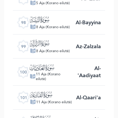
5 Aja (Korano eilutė)
ﰏ
Al-Bayyina
98
8 Aja (Korano eilutė)
ﰐ
Az-Zalzala
99
8 Aja (Korano eilutė)
ﰑ
Al-
100
'Aadiyaat
11 Aja (Korano
eilutė)
ﰒ
Al-Qaari'a
101
11 Aja (Korano eilutė)