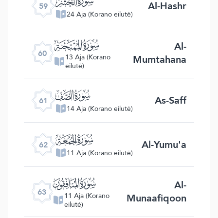
ﯨ
Al-Hashr
59
24 Aja (Korano eilutė)
ﯩ
Al-
60
Mumtahana
13 Aja (Korano
eilutė)
ﯪ
As-Saff
61
14 Aja (Korano eilutė)
ﯫ
Al-Yumu'a
62
11 Aja (Korano eilutė)
ﯬ
Al-
63
Munaafiqoon
11 Aja (Korano
eilutė)