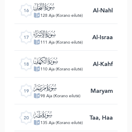
ﮜ
Al-Nahl
16
128 Aja (Korano eilutė)
ﮝ
Al-Israa
17
111 Aja (Korano eilutė)
ﮞ
Al-Kahf
18
110 Aja (Korano eilutė)
ﮟ
Maryam
19
98 Aja (Korano eilutė)
ﮠ
Taa, Haa
20
135 Aja (Korano eilutė)