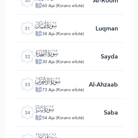
Ar-Room
30
60 Aja (Korano eilutė)
ﮫ
Luqman
31
34 Aja (Korano eilutė)
ﮬ
Sayda
32
30 Aja (Korano eilutė)
ﮭ
Al-Ahzaab
33
73 Aja (Korano eilutė)
ﮮ
Saba
34
54 Aja (Korano eilutė)
ﮯ