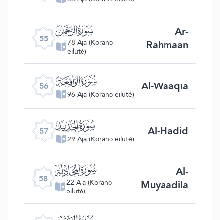
ﯤ
Ar-
55
Rahmaan
78 Aja (Korano
eilutė)
ﯥ
Al-Waaqia
56
96 Aja (Korano eilutė)
ﯦ
Al-Hadid
57
29 Aja (Korano eilutė)
ﯧ
Al-
58
Muyaadila
22 Aja (Korano
eilutė)