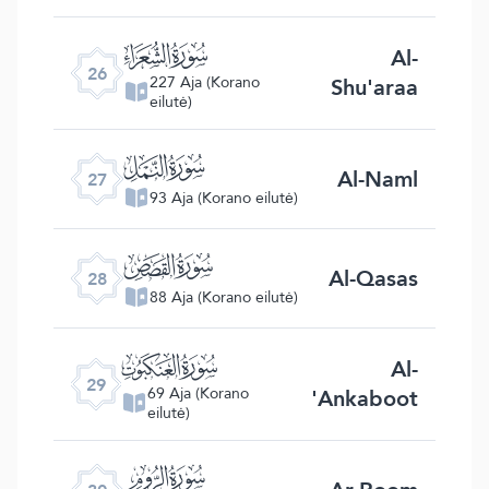
ﮦ
Al-
26
Shu'araa
227 Aja (Korano
eilutė)
ﮧ
Al-Naml
27
93 Aja (Korano eilutė)
ﮨ
Al-Qasas
28
88 Aja (Korano eilutė)
ﮩ
Al-
29
'Ankaboot
69 Aja (Korano
eilutė)
ﮪ