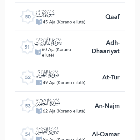
ﯟ
Qaaf
50
45 Aja (Korano eilutė)
ﯠ
Adh-
51
Dhaariyat
60 Aja (Korano
eilutė)
ﯡ
At-Tur
52
49 Aja (Korano eilutė)
ﯢ
An-Najm
53
62 Aja (Korano eilutė)
ﯣ
Al-Qamar
54
55 Aja (Korano eilutė)