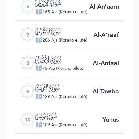
ﮒ
Al-An'aam
6
165 Aja (Korano eilutė)
ﮓ
Al-A'raaf
7
206 Aja (Korano eilutė)
ﮔ
Al-Anfaal
8
75 Aja (Korano eilutė)
ﮕ
Al-Tawba
9
129 Aja (Korano eilutė)
ﮖ
Yunus
10
109 Aja (Korano eilutė)