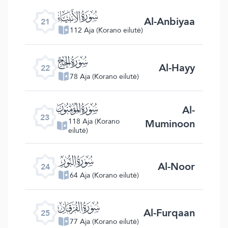
ﮡ
Al-Anbiyaa
21
112 Aja (Korano eilutė)
ﮢ
Al-Hayy
22
78 Aja (Korano eilutė)
ﮣ
Al-
23
Muminoon
118 Aja (Korano
eilutė)
ﮤ
Al-Noor
24
64 Aja (Korano eilutė)
ﮥ
Al-Furqaan
25
77 Aja (Korano eilutė)