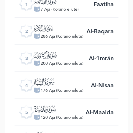
ﮍ
Faatiha
1
7 Aja (Korano eilutė)
ﮎ
Al-Baqara
2
286 Aja (Korano eilutė)
ﮏ
Al-‘Imrán
3
200 Aja (Korano eilutė)
ﮐ
Al-Nisaa
4
176 Aja (Korano eilutė)
ﮑ
Al-Maaida
5
120 Aja (Korano eilutė)