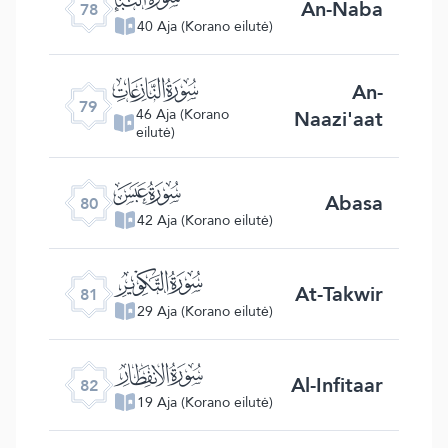
An-Naba
78
40 Aja (Korano eilutė)
ﯼ
An-
79
Naazi'aat
46 Aja (Korano
eilutė)
ﯽ
Abasa
80
42 Aja (Korano eilutė)
ﯾ
At-Takwir
81
29 Aja (Korano eilutė)
ﯿ
Al-Infitaar
82
19 Aja (Korano eilutė)