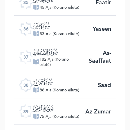
Faatir
35
45 Aja (Korano eilutė)
ﮰ
Yaseen
36
83 Aja (Korano eilutė)
ﮱ
As-
37
Saaffaat
182 Aja (Korano
eilutė)
ﯓ
Saad
38
88 Aja (Korano eilutė)
ﯔ
Az-Zumar
39
75 Aja (Korano eilutė)