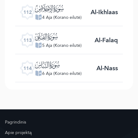
ﰝ
Al-Ikhlaas
112
4 Aja (Korano eilutė)
ﰞ
Al-Falaq
113
5 Aja (Korano eilutė)
ﰟ
Al-Nass
114
6 Aja (Korano eilutė)
Pagrindinis
Apie projektą