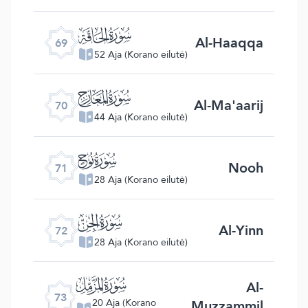
ﯲ
Al-Haaqqa
69
52 Aja (Korano eilutė)
ﯳ
Al-Ma'aarij
70
44 Aja (Korano eilutė)
ﯴ
Nooh
71
28 Aja (Korano eilutė)
ﯵ
Al-Yinn
72
28 Aja (Korano eilutė)
ﯶ
Al-
73
Muzzammil
20 Aja (Korano