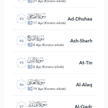
21 Aja (Korano eilutė)
ﰊ
Ad-Dhuhaa
93
11 Aja (Korano eilutė)
ﰋ
Ash-Sharh
94
8 Aja (Korano eilutė)
ﰌ
At-Tin
95
8 Aja (Korano eilutė)
ﰍ
Al-Alaq
96
19 Aja (Korano eilutė)
ﰎ
Al-Qadr
97