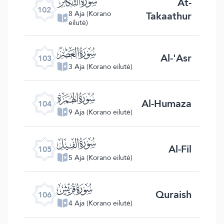
ﰓ
At-
102
Takaathur
8 Aja (Korano
eilutė)
ﰔ
Al-'Asr
103
3 Aja (Korano eilutė)
ﰕ
Al-Humaza
104
9 Aja (Korano eilutė)
ﰖ
Al-Fil
105
5 Aja (Korano eilutė)
ﰗ
Quraish
106
4 Aja (Korano eilutė)