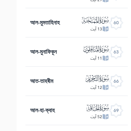
ﯩ
আল-মুমতাহিনাহ
60
13 آیت
ﯬ
আল-মুনাফিকূন
63
11 آیت
ﯯ
আত-তাহৰীম
66
12 آیت
ﯲ
আল-হা-ক্বাহ
69
52 آیت