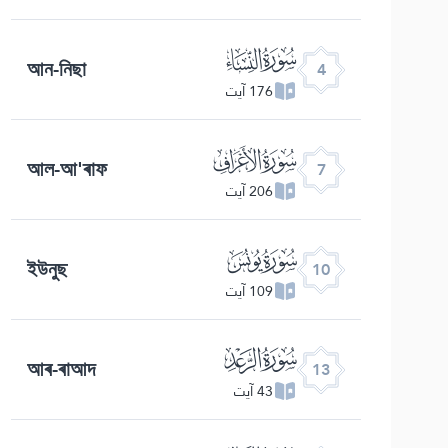
ﮐ
আন-নিছা
4
176 آیت
ﮓ
আল-আ'ৰাফ
7
206 آیت
ﮖ
ইউনুছ
10
109 آیت
ﮙ
আৰ-ৰাআদ
13
43 آیت