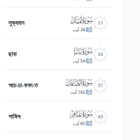
ﮫ
লুক্বমান
31
34 آیت
ﮮ
ছাবা
34
54 آیت
ﮱ
আচ-চা-ফফা-ত
37
182 آیت
ﯕ
গাফিৰ
40
85 آیت