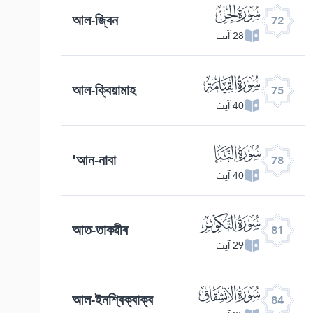
ﯵ
আল-জ্বিন
72
28 آیت
ﯸ
আল-ক্বিয়ামাহ
75
40 آیت
ﯻ
আন-নাবা'
78
40 آیت
ﯾ
আত-তাকৱীৰ
81
29 آیت
ﰁ
আল-ইনশ্বিক্বাক্ব
84