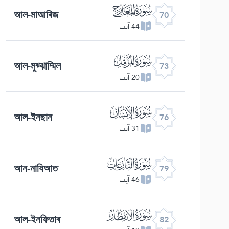
ﯳ
আল-মাআৰিজ
70
44 آیت
ﯶ
আল-মুঝ্ঝাম্মিল
73
20 آیت
ﯹ
আল-ইনছান
76
31 آیت
ﯼ
আন-নাযিআত
79
46 آیت
ﯿ
আল-ইনফিতাৰ
82