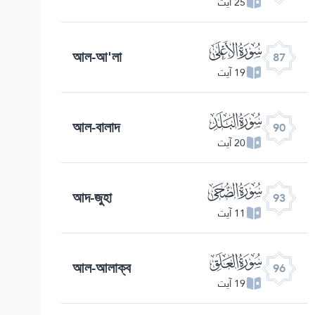
25 آیت
ﰄ
আল-আ'লা
87
19 آیت
ﰇ
আল-বালাদ
90
20 آیت
ﰊ
আদ-জুহা
93
11 آیت
ﰍ
আল-আলাক্ব
96
19 آیت