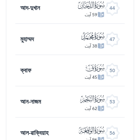
ﯙ
আদ-দুখান
44
59 آیت
ﯜ
মুহাম্মদ
47
38 آیت
ﯟ
ক্বাফ
50
45 آیت
ﯢ
আন-নাজম
53
62 آیت
ﯥ
আল-ৱাক্বিয়াহ
56
96 آیت