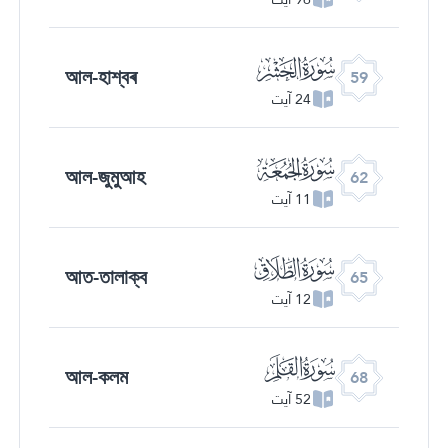
ﯨ
আল-হাশ্বৰ
59
24 آیت
ﯫ
আল-জুমুআহ
62
11 آیت
ﯮ
আত-তালাক্ব
65
12 آیت
ﯱ
আল-কলম
68
52 آیت