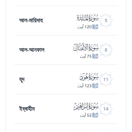
ﮑ
আল-মায়িদাহ
5
120 آیت
ﮔ
আল-আনফাল
8
75 آیت
ﮗ
হূদ
11
123 آیت
ﮚ
ইব্ৰাহীম
14
52 آیت