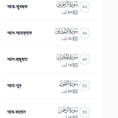
ﯘ
আঝ-ঝুখৰূফ
43
89 آیت
ﯛ
আল-আহক্বাফ
46
35 آیت
ﯞ
আল-হুজুৰাত
49
18 آیت
ﯡ
আত-তুৰ
52
49 آیت
ﯤ
আৰ-ৰহমান
55
78 آیت