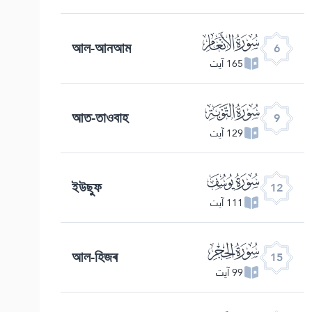
ﮒ
আল-আনআম
6
165 آیت
ﮕ
আত-তাওবাহ
9
129 آیت
ﮘ
ইউছুফ
12
111 آیت
ﮛ
আল-হিজৰ
15
99 آیت