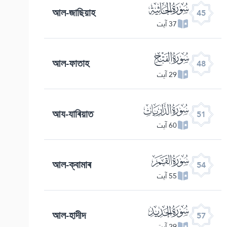
ﯚ
আল-জাছিয়াহ
45
37 آیت
ﯝ
আল-ফাতাহ
48
29 آیت
ﯠ
আয-যাৰিয়াত
51
60 آیت
ﯣ
আল-ক্বামাৰ
54
55 آیت
ﯦ
আল-হাদীদ
57
29 آیت