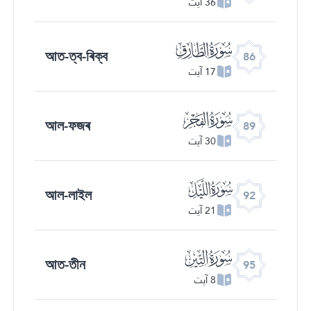
36 آیت
ﰃ
আত-ত্ব-ৰিক্ব
86
17 آیت
ﰆ
আল-ফজৰ
89
30 آیت
ﰉ
আল-লাইল
92
21 آیت
ﰌ
আত-তীন
95
8 آیت