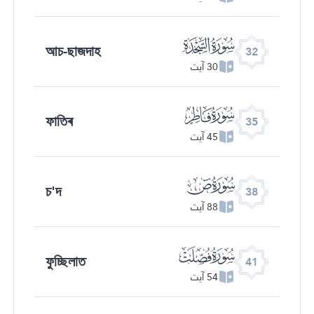
ﮬ
আচ-ছাজদাহ
32
30 آیت
ﮯ
ফাতিৰ
35
45 آیت
ﯓ
চ'দ
38
88 آیت
ﯖ
ফুচ্ছিলাত
41
54 آیت