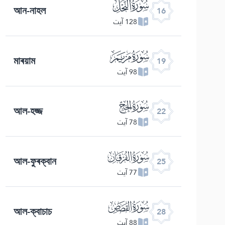
ﮜ
আন-নাহল
16
128 آیت
ﮟ
মাৰয়াম
19
98 آیت
ﮢ
আল-হজ্জ
22
78 آیت
ﮥ
আল-ফুৰক্বান
25
77 آیت
ﮨ
আল-ক্বাচাচ
28
88 آیت