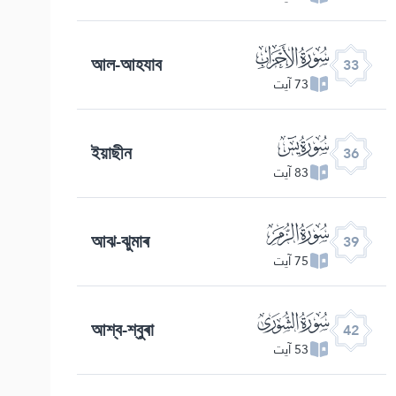
ﮭ
আল-আহযাব
33
73 آیت
ﮰ
ইয়াছীন
36
83 آیت
ﯔ
আঝ-ঝুমাৰ
39
75 آیت
ﯗ
আশ্ব-শ্বুৰা
42
53 آیت