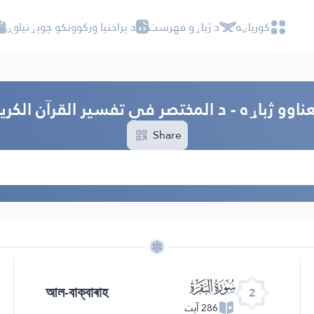
کور‌پاڼه
د ژباړو فهرست
د پراختیا ورکوونکو چوپړتیاوې
ناوو ژباړه - د المختصر في تفسير القرآن الكر
Share
ﮎ
আল-বাক্বাৰাহ
2
286 آیت