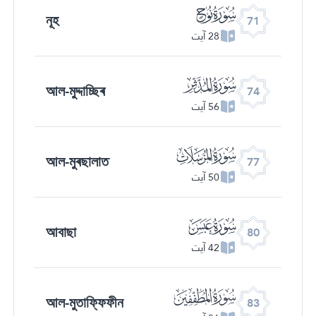
ﯴ
নূহ
71
28 آیت
ﯷ
আল-মুদ্দাচ্ছিৰ
74
56 آیت
ﯺ
আল-মুৰছালাত
77
50 آیت
ﯽ
আবাছা
80
42 آیت
ﰀ
আল-মুতাফ্ফিফীন
83