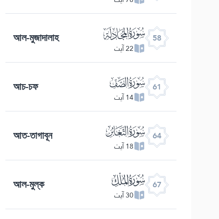
ﯧ
আল-মুজাদালাহ
58
22 آیت
ﯪ
আচ-চফ
61
14 آیت
ﯭ
আত-তাগাবূন
64
18 آیت
ﯰ
আল-মুল্ক
67
30 آیت