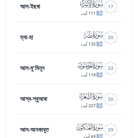
ﮝ
আল-ইছৰা
17
111 آیت
ﮠ
ত্বা-হা
20
135 آیت
ﮣ
আল-মু'মিনূন
23
118 آیت
ﮦ
আশ্ব-শ্বুআৰা
26
227 آیت
ﮩ
আল-আনকাবূত
29
69 آیت