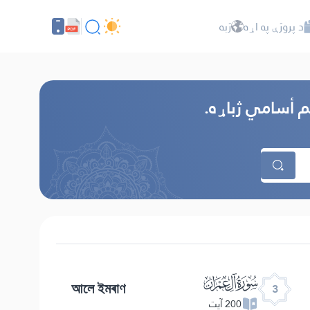
د پروژې په اړه
ژبه
يم أسامي ژباړه.
ﮏ
আলে ইমৰাণ
3
200 آیت