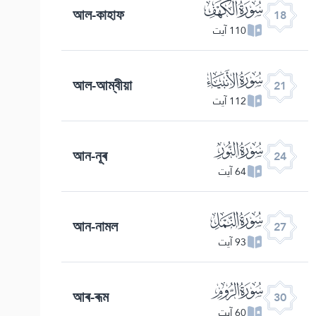
ﮞ
আল-কাহাফ
18
110 آیت
ﮡ
আল-আম্বীয়া
21
112 آیت
ﮤ
আন-নূৰ
24
64 آیت
ﮧ
আন-নামল
27
93 آیت
ﮪ
আৰ-ৰূম
30
60 آیت