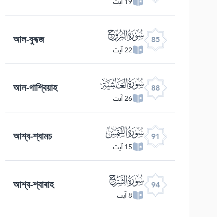
19 آیت
ﰂ
আল-বুৰূজ
85
22 آیت
ﰅ
আল-গাশ্বিয়াহ
88
26 آیت
ﰈ
আশ্ব-শ্বামচ
91
15 آیت
ﰋ
আশ্ব-শ্বাৰাহ
94
8 آیت