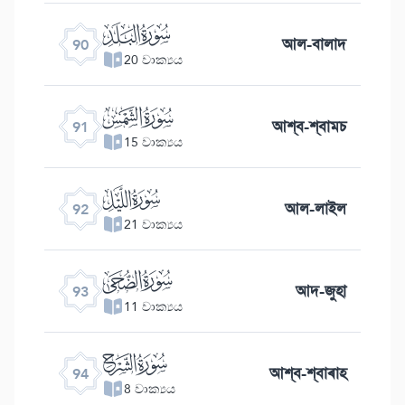
ﰇ
আল-বালাদ
90
20 වාක්‍යය
ﰈ
আশ্ব-শ্বামচ
91
15 වාක්‍යය
ﰉ
আল-লাইল
92
21 වාක්‍යය
ﰊ
আদ-জুহা
93
11 වාක්‍යය
ﰋ
আশ্ব-শ্বাৰাহ
94
8 වාක්‍යය