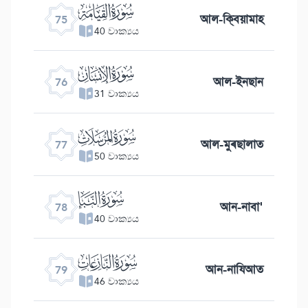
ﯸ
আল-ক্বিয়ামাহ
75
40 වාක්‍යය
ﯹ
আল-ইনছান
76
31 වාක්‍යය
ﯺ
আল-মুৰছালাত
77
50 වාක්‍යය
ﯻ
আন-নাবা'
78
40 වාක්‍යය
ﯼ
আন-নাযিআত
79
46 වාක්‍යය