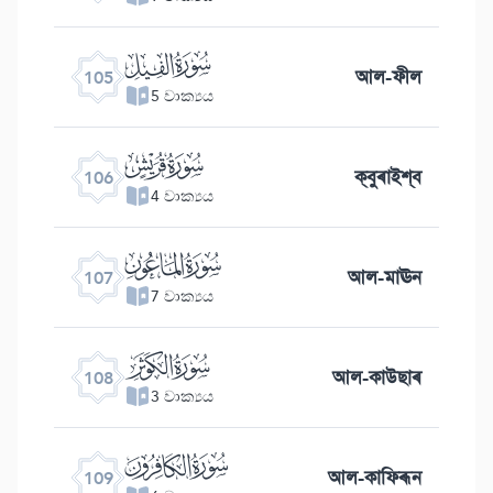
ﰖ
আল-ফীল
105
5 වාක්‍යය
ﰗ
ক্বুৰাইশ্ব
106
4 වාක්‍යය
ﰘ
আল-মাঊন
107
7 වාක්‍යය
ﰙ
আল-কাউছাৰ
108
3 වාක්‍යය
ﰚ
আল-কাফিৰূন
109