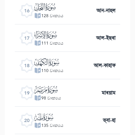
ﮜ
আন-নাহল
16
128 වාක්‍යය
ﮝ
আল-ইছৰা
17
111 වාක්‍යය
ﮞ
আল-কাহাফ
18
110 වාක්‍යය
ﮟ
মাৰয়াম
19
98 වාක්‍යය
ﮠ
ত্বা-হা
20
135 වාක්‍යය