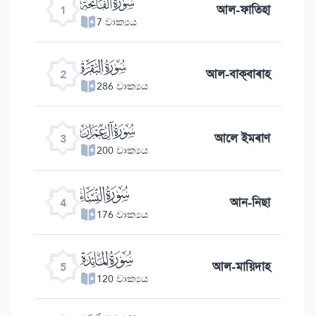
ﮍ
আল-ফাতিহা
1
7 වාක්‍යය
ﮎ
আল-বাক্বাৰাহ
2
286 වාක්‍යය
ﮏ
আলে ইমৰাণ
3
200 වාක්‍යය
ﮐ
আন-নিছা
4
176 වාක්‍යය
ﮑ
আল-মায়িদাহ
5
120 වාක්‍යය