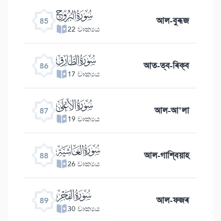
ﰂ
আল-বুৰূজ
85
22 වාක්‍යය
ﰃ
আত-ত্ব-ৰিক্ব
86
17 වාක්‍යය
ﰄ
আল-আ'লা
87
19 වාක්‍යය
ﰅ
আল-গাশ্বিয়াহ
88
26 වාක්‍යය
ﰆ
আল-ফজৰ
89
30 වාක්‍යය