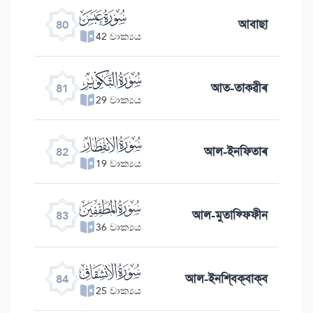
ﯽ
আবাছা
80
42 වාක්‍යය
ﯾ
আত-তাকৱীৰ
81
29 වාක්‍යය
ﯿ
আল-ইনফিতাৰ
82
19 වාක්‍යය
ﰀ
আল-মুতাফ্ফিফীন
83
36 වාක්‍යය
ﰁ
আল-ইনশ্বিক্বাক্ব
84
25 වාක්‍යය