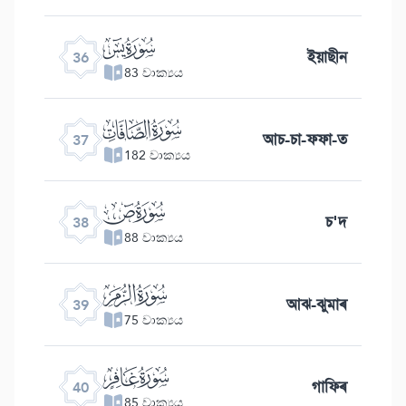
ﮰ
ইয়াছীন
36
83 වාක්‍යය
ﮱ
আচ-চা-ফফা-ত
37
182 වාක්‍යය
ﯓ
চ'দ
38
88 වාක්‍යය
ﯔ
আঝ-ঝুমাৰ
39
75 වාක්‍යය
ﯕ
গাফিৰ
40
85 වාක්‍යය