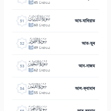
45 වාක්‍යය
ﯠ
আয-যাৰিয়াত
51
60 වාක්‍යය
ﯡ
আত-তুৰ
52
49 වාක්‍යය
ﯢ
আন-নাজম
53
62 වාක්‍යය
ﯣ
আল-ক্বামাৰ
54
55 වාක්‍යය
ﯤ
আৰ-ৰহমান