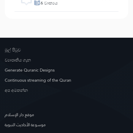
6 වාක්‍යය
මුල් පිටුව
ව්‍යාපෘතිය ගැන
Generate Quranic Designs
Continuous streaming of the Quran
අප අමතන්න
موقع دار الإسلام
موسوعة الأحاديث النبوية