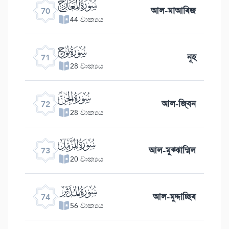
ﯳ
আল-মাআৰিজ
70
44 වාක්‍යය
ﯴ
নূহ
71
28 වාක්‍යය
ﯵ
আল-জ্বিন
72
28 වාක්‍යය
ﯶ
আল-মুঝ্ঝাম্মিল
73
20 වාක්‍යය
ﯷ
আল-মুদ্দাচ্ছিৰ
74
56 වාක්‍යය