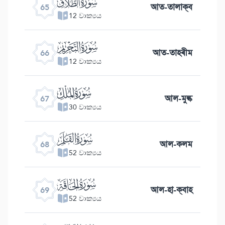
ﯮ
আত-তালাক্ব
65
12 වාක්‍යය
ﯯ
আত-তাহৰীম
66
12 වාක්‍යය
ﯰ
আল-মুল্ক
67
30 වාක්‍යය
ﯱ
আল-কলম
68
52 වාක්‍යය
ﯲ
আল-হা-ক্বাহ
69
52 වාක්‍යය