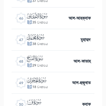
37 වාක්‍යය
ﯛ
আল-আহক্বাফ
46
35 වාක්‍යය
ﯜ
মুহাম্মদ
47
38 වාක්‍යය
ﯝ
আল-ফাতাহ
48
29 වාක්‍යය
ﯞ
আল-হুজুৰাত
49
18 වාක්‍යය
ﯟ
ক্বাফ
50