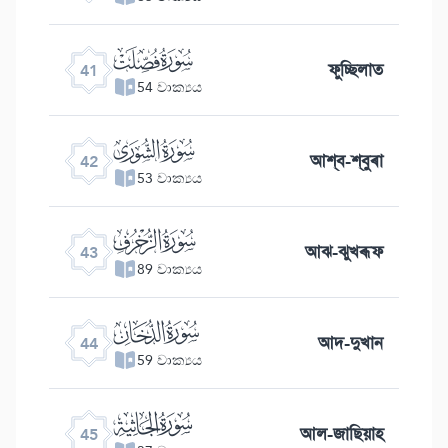
ﯖ
ফুচ্ছিলাত
41
54 වාක්‍යය
ﯗ
আশ্ব-শ্বুৰা
42
53 වාක්‍යය
ﯘ
আঝ-ঝুখৰূফ
43
89 වාක්‍යය
ﯙ
আদ-দুখান
44
59 වාක්‍යය
ﯚ
আল-জাছিয়াহ
45