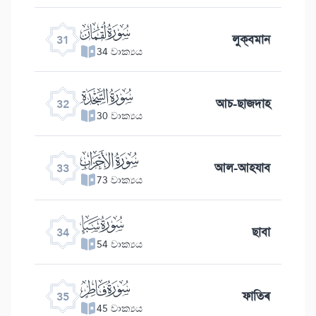
ﮫ
লুক্বমান
31
34 වාක්‍යය
ﮬ
আচ-ছাজদাহ
32
30 වාක්‍යය
ﮭ
আল-আহযাব
33
73 වාක්‍යය
ﮮ
ছাবা
34
54 වාක්‍යය
ﮯ
ফাতিৰ
35
45 වාක්‍යය