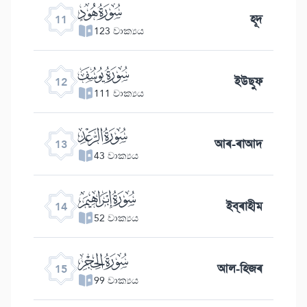
ﮗ
হূদ
11
123 වාක්‍යය
ﮘ
ইউছুফ
12
111 වාක්‍යය
ﮙ
আৰ-ৰাআদ
13
43 වාක්‍යය
ﮚ
ইব্ৰাহীম
14
52 වාක්‍යය
ﮛ
আল-হিজৰ
15
99 වාක්‍යය