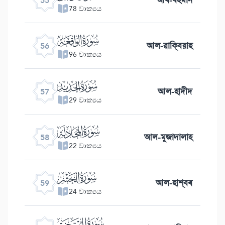
55
78 වාක්‍යය
ﯥ
আল-ৱাক্বিয়াহ
56
96 වාක්‍යය
ﯦ
আল-হাদীদ
57
29 වාක්‍යය
ﯧ
আল-মুজাদালাহ
58
22 වාක්‍යය
ﯨ
আল-হাশ্বৰ
59
24 වාක්‍යය
ﯩ