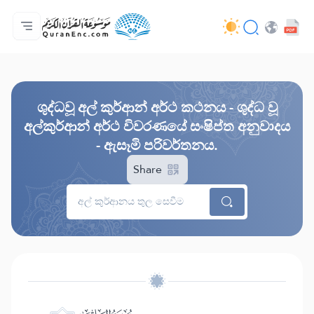
මුල් පිටුව
පරිවර්තන පටුන
Audio
සංවර්ධක සේවා - API
ව්‍යාපෘතිය ගැන
අප අමතන්න
භාෂාව
Browse Old Version
ශුද්ධවූ අල් කුර්ආන් අර්ථ කථනය - ශුද්ධ වූ
අල්කුර්ආන් අර්ථ විවරණයේ සංෂිප්ත අනුවාදය
- ඇසෑමි පරිවර්තනය.
Share