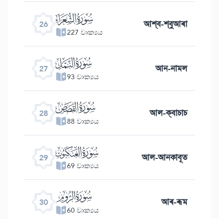
ﮦ
আশ্ব-শ্বুআৰা
26
227 වාක්‍යය
ﮧ
আন-নামল
27
93 වාක්‍යය
ﮨ
আল-ক্বাচাচ
28
88 වාක්‍යය
ﮩ
আল-আনকাবূত
29
69 වාක්‍යය
ﮪ
আৰ-ৰূম
30
60 වාක්‍යය