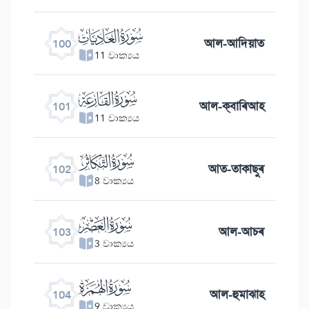
ﰑ
আল-আদিয়াত
100
11 වාක්‍යය
ﰒ
আল-ক্বাৰিআহ
101
11 වාක්‍යය
ﰓ
আত-তাকাছুৰ
102
8 වාක්‍යය
ﰔ
আল-আচৰ
103
3 වාක්‍යය
ﰕ
আল-হুমাঝাহ
104
9 වාක්‍යය