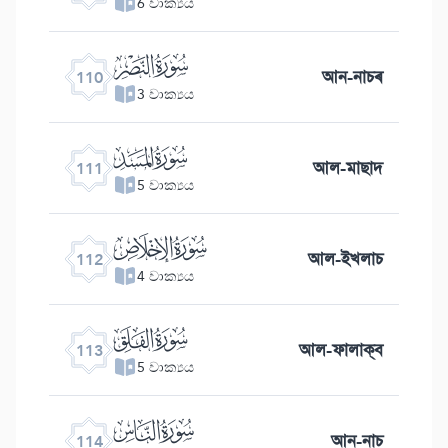
6 වාක්‍යය
ﰛ
আন-নাচৰ
110
3 වාක්‍යය
ﰜ
আল-মাছাদ
111
5 වාක්‍යය
ﰝ
আল-ইখলাচ
112
4 වාක්‍යය
ﰞ
আল-ফালাক্ব
113
5 වාක්‍යය
ﰟ
আন-নাচ
114