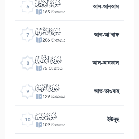
ﮒ
আল-আনআম
6
165 වාක්‍යය
ﮓ
আল-আ'ৰাফ
7
206 වාක්‍යය
ﮔ
আল-আনফাল
8
75 වාක්‍යය
ﮕ
আত-তাওবাহ
9
129 වාක්‍යය
ﮖ
ইউনুছ
10
109 වාක්‍යය