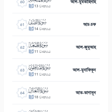
আল-মুমতাহিনাহ
60
13 වාක්‍යය
ﯪ
আচ-চফ
61
14 වාක්‍යය
ﯫ
আল-জুমুআহ
62
11 වාක්‍යය
ﯬ
আল-মুনাফিকূন
63
11 වාක්‍යය
ﯭ
আত-তাগাবূন
64
18 වාක්‍යය