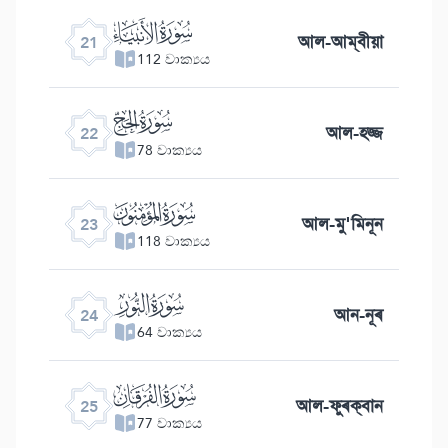
ﮡ
আল-আম্বীয়া
21
112 වාක්‍යය
ﮢ
আল-হজ্জ
22
78 වාක්‍යය
ﮣ
আল-মু'মিনূন
23
118 වාක්‍යය
ﮤ
আন-নূৰ
24
64 වාක්‍යය
ﮥ
আল-ফুৰক্বান
25
77 වාක්‍යය