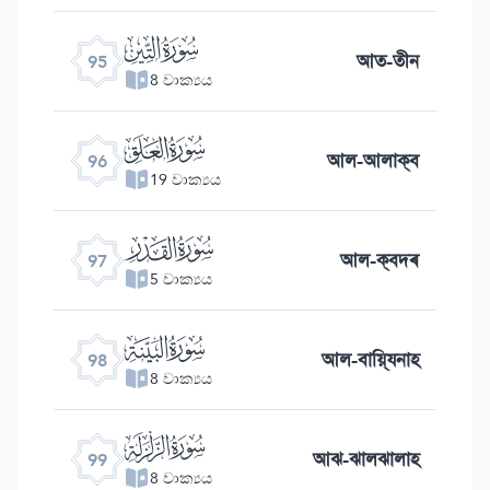
ﰌ
আত-তীন
95
8 වාක්‍යය
ﰍ
আল-আলাক্ব
96
19 වාක්‍යය
ﰎ
আল-ক্বদৰ
97
5 වාක්‍යය
ﰏ
আল-বায়্যিনাহ
98
8 වාක්‍යය
ﰐ
আঝ-ঝালঝালাহ
99
8 වාක්‍යය