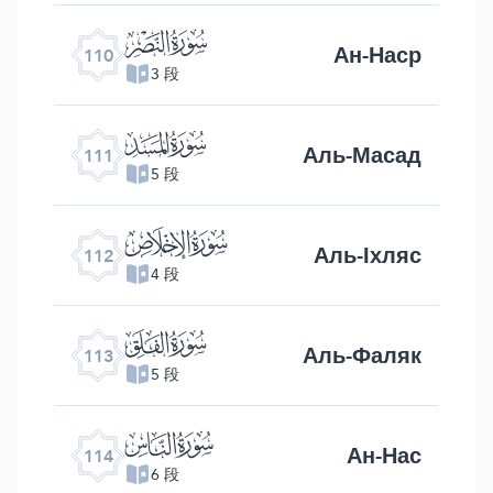
ﰛ
Ан-Наср
110
3 段
ﰜ
Аль-Масад
111
5 段
ﰝ
Аль-Іхляс
112
4 段
ﰞ
Аль-Фаляк
113
5 段
ﰟ
Ан-Нас
114
6 段