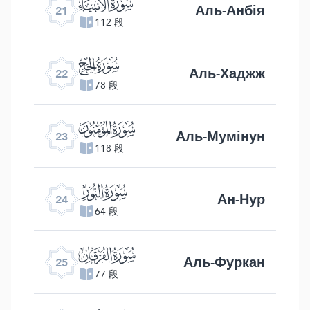
ﮡ
Аль-Анбія
21
112 段
ﮢ
Аль-Хаджж
22
78 段
ﮣ
Аль-Мумінун
23
118 段
ﮤ
Ан-Нур
24
64 段
ﮥ
Аль-Фуркан
25
77 段