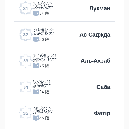
ﮫ
Лукман
31
34 段
ﮬ
Ас-Саджда
32
30 段
ﮭ
Аль-Ахзаб
33
73 段
ﮮ
Саба
34
54 段
ﮯ
Фатір
35
45 段