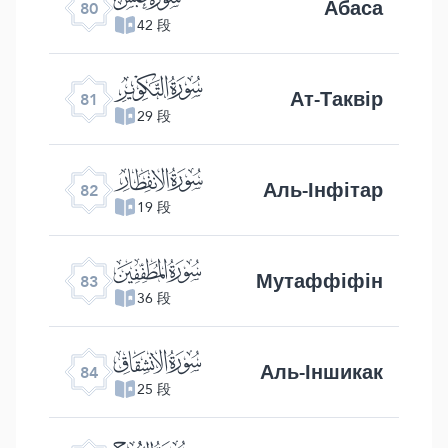
Абаса
80
42 段
ﯾ
Ат-Таквір
81
29 段
ﯿ
Аль-Інфітар
82
19 段
ﰀ
Мутаффіфін
83
36 段
ﰁ
Аль-Іншикак
84
25 段