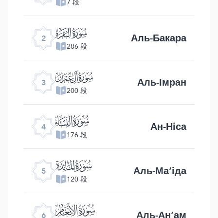
7 段
ﮎ
Аль-Бакара
2
286 段
ﮏ
Аль-Імран
3
200 段
ﮐ
Ан-Ніса
4
176 段
ﮑ
Аль-Ма’іда
5
120 段
ﮒ
Аль-Ан’ам
6