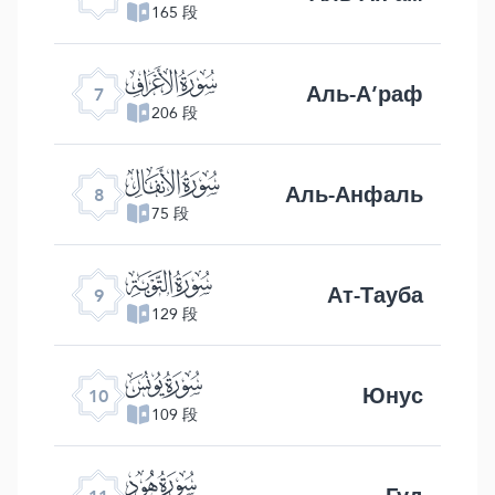
165 段
ﮓ
Аль-А’раф
7
206 段
ﮔ
Аль-Анфаль
8
75 段
ﮕ
Ат-Тауба
9
129 段
ﮖ
Юнус
10
109 段
ﮗ