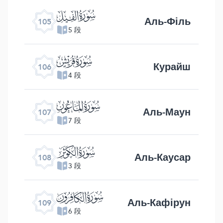
ﰖ
Аль-Філь
105
5 段
ﰗ
Курайш
106
4 段
ﰘ
Аль-Маун
107
7 段
ﰙ
Аль-Каусар
108
3 段
ﰚ
Аль-Кафірун
109
6 段