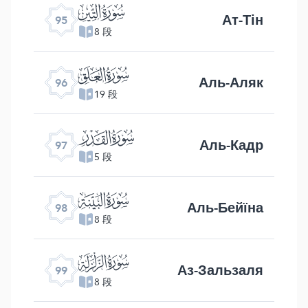
ﰌ
Ат-Тін
95
8 段
ﰍ
Аль-Аляк
96
19 段
ﰎ
Аль-Кадр
97
5 段
ﰏ
Аль-Бейїна
98
8 段
ﰐ
Аз-Зальзаля
99
8 段