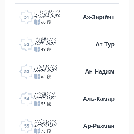
ﯠ
Аз-Зарійят
51
60 段
ﯡ
Ат-Тур
52
49 段
ﯢ
Ан-Наджм
53
62 段
ﯣ
Аль-Камар
54
55 段
ﯤ
Ар-Рахман
55
78 段