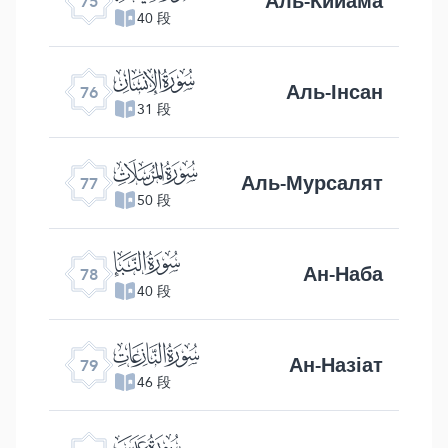
Аль-Кийама
75
40 段
ﯹ
Аль-Інсан
76
31 段
ﯺ
Аль-Мурсалят
77
50 段
ﯻ
Ан-Наба
78
40 段
ﯼ
Ан-Назіат
79
46 段
ﯽ