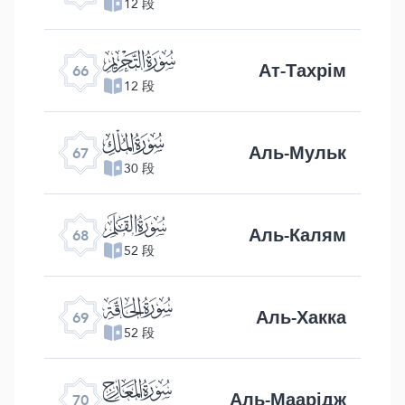
12 段
ﯯ
Ат-Тахрім
66
12 段
ﯰ
Аль-Мульк
67
30 段
ﯱ
Аль-Калям
68
52 段
ﯲ
Аль-Хакка
69
52 段
ﯳ
Аль-Маарідж
70