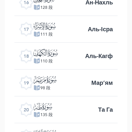
Ан-Нахль
16
128 段
ﮝ
Аль-Ісра
17
111 段
ﮞ
Аль-Кагф
18
110 段
ﮟ
Мар’ям
19
98 段
ﮠ
Та Га
20
135 段