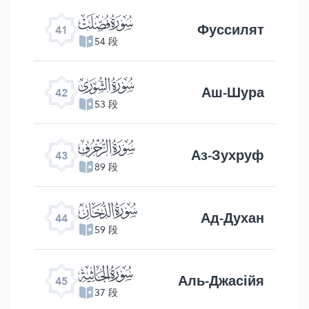
ﯖ
Фуссилят
41
54 段
ﯗ
Аш-Шура
42
53 段
ﯘ
Аз-Зухруф
43
89 段
ﯙ
Ад-Духан
44
59 段
ﯚ
Аль-Джасійя
45
37 段