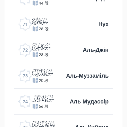
44 段
ﯴ
Нух
71
28 段
ﯵ
Аль-Джін
72
28 段
ﯶ
Аль-Муззаміль
73
20 段
ﯷ
Аль-Мудассір
74
56 段
ﯸ