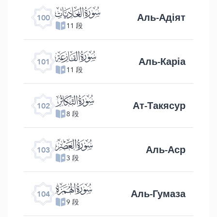
ﰑ
Аль-Адіят
100
11 段
ﰒ
Аль-Каріа
101
11 段
ﰓ
Ат-Такясур
102
8 段
ﰔ
Аль-Аср
103
3 段
ﰕ
Аль-Гумаза
104
9 段