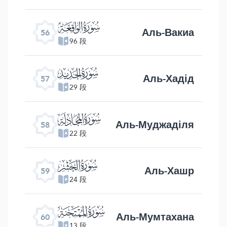
ﯥ
Аль-Вакиа
56
96 段
ﯦ
Аль-Хадід
57
29 段
ﯧ
Аль-Муджаділя
58
22 段
ﯨ
Аль-Хашр
59
24 段
ﯩ
Аль-Мумтахана
60
13 段