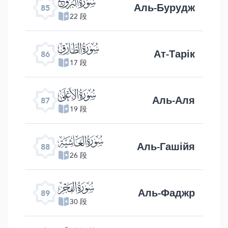
ﰂ
Аль-Бурудж
85
22 段
ﰃ
Ат-Тарік
86
17 段
ﰄ
Аль-Аля
87
19 段
ﰅ
Аль-Гашійя
88
26 段
ﰆ
Аль-Фаджр
89
30 段