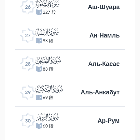
ﮦ
Аш-Шуара
26
227 段
ﮧ
Ан-Намль
27
93 段
ﮨ
Аль-Касас
28
88 段
ﮩ
Аль-Анкабут
29
69 段
ﮪ
Ар-Рум
30
60 段