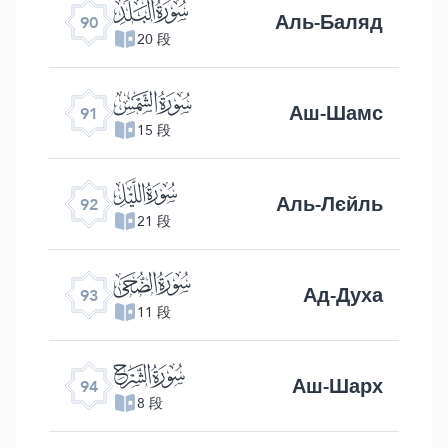
ﰇ
Аль-Баляд
90
20 段
ﰈ
Аш-Шамс
91
15 段
ﰉ
Аль-Лєйль
92
21 段
ﰊ
Ад-Духа
93
11 段
ﰋ
Аш-Шарх
94
8 段