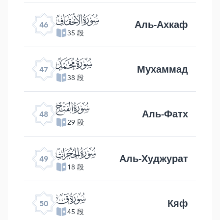
ﯛ
Аль-Ахкаф
46
35 段
ﯜ
Мухаммад
47
38 段
ﯝ
Аль-Фатх
48
29 段
ﯞ
Аль-Худжурат
49
18 段
ﯟ
Кяф
50
45 段