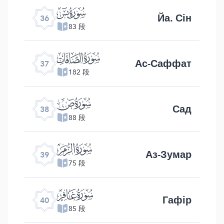
ﮰ
Йа. Сін
36
83 段
ﮱ
Ас-Саффат
37
182 段
ﯓ
Сад
38
88 段
ﯔ
Аз-Зумар
39
75 段
ﯕ
Гафір
40
85 段