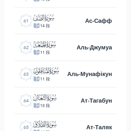
ﯪ
Ас-Сафф
61
14 段
ﯫ
Аль-Джумуа
62
11 段
ﯬ
Аль-Мунафікун
63
11 段
ﯭ
Ат-Тагабун
64
18 段
ﯮ
Ат-Таляк
65