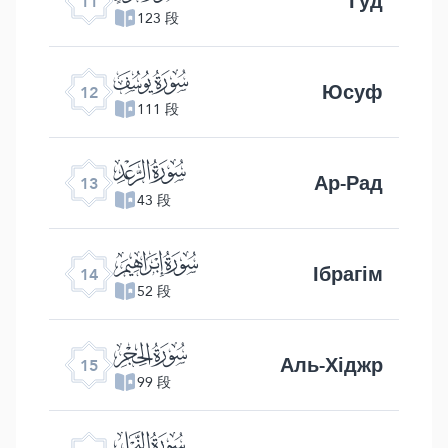
Гуд
11
123 段
ﮘ
Юсуф
12
111 段
ﮙ
Ар-Рад
13
43 段
ﮚ
Ібрагім
14
52 段
ﮛ
Аль-Хіджр
15
99 段
ﮜ